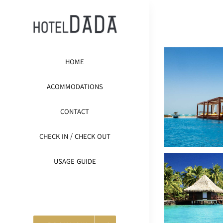
콘
텐
츠
로
HOME
건
너
ACOMMODATIONS
뛰
CONTACT
기
CHECK IN / CHECK OUT
USAGE GUIDE