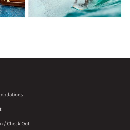
modations
t
in / Check Out