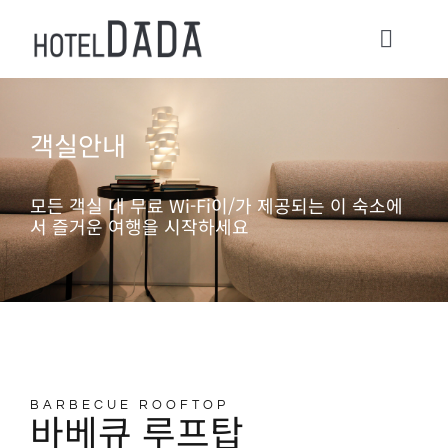
콘
텐
Toggl
츠
Navig
로
HOME
객실안내
건
너
ACOMMODATIONS
모든 객실 내 무료 Wi-Fi이/가 제공되는 이 숙소에
뛰
서 즐거운 여행을 시작하세요
기
CONTACT
Check in / Check Out
Usage Guide
BARBECUE ROOFTOP
바베큐 루프탑