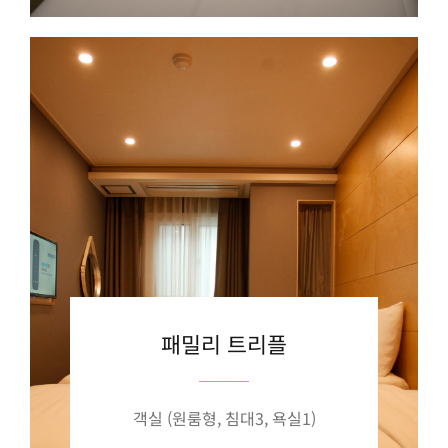
패밀리 트리플
객실 (원룸형, 침대3, 욕실1)