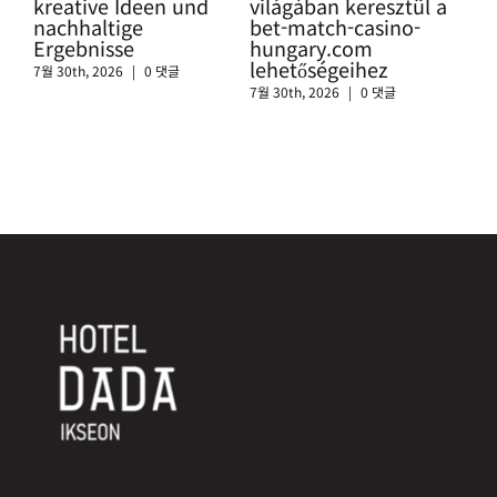
kreative Ideen und
világában keresztül a
htt
nachhaltige
bet-match-casino-
swi
Ergebnisse
hungary.com
sic
lehetőségeihez
Cas
7월 30th, 2026
|
0 댓글
7월 30th, 2026
|
0 댓글
7월 3