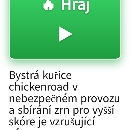
🔥 Hraj
▶️
Bystrá kuřice
chickenroad v
nebezpečném provozu
a sbírání zrn pro vyšší
skóre je vzrušující