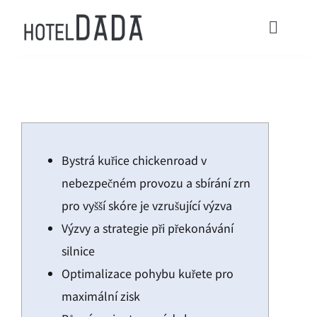
콘
텐
Toggl
츠
Navig
로
HOME
건
너
ACOMMODATIONS
뛰
Bystrá kuřice chickenroad v
기
CONTACT
nebezpečném provozu a sbírání zrn
pro vyšší skóre je vzrušující výzva
Check in / Check Out
Výzvy a strategie při překonávání
silnice
Usage Guide
Optimalizace pohybu kuřete pro
maximální zisk