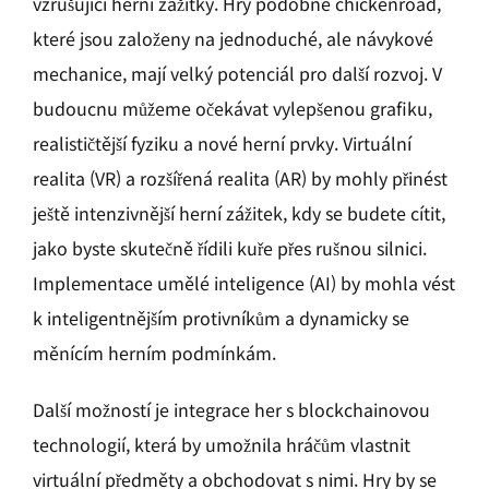
vzrušující herní zážitky. Hry podobné chickenroad,
které jsou založeny na jednoduché, ale návykové
mechanice, mají velký potenciál pro další rozvoj. V
budoucnu můžeme očekávat vylepšenou grafiku,
realističtější fyziku a nové herní prvky. Virtuální
realita (VR) a rozšířená realita (AR) by mohly přinést
ještě intenzivnější herní zážitek, kdy se budete cítit,
jako byste skutečně řídili kuře přes rušnou silnici.
Implementace umělé inteligence (AI) by mohla vést
k inteligentnějším protivníkům a dynamicky se
měnícím herním podmínkám.
Další možností je integrace her s blockchainovou
technologií, která by umožnila hráčům vlastnit
virtuální předměty a obchodovat s nimi. Hry by se