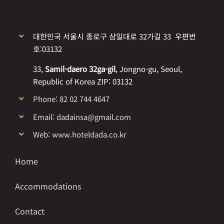
대한민국 서울시 종로구 삼일대로 32가길 33 우편번
호:03132
33,
Samil-daero 32ga-gil
, Jongno-gu, Seoul,
Republic of Korea ZIP: 03132
Phone: 82 02 744 4647
Email: dadainsa@gmail.com
Web: www.hoteldada.co.kr
Home
Accommodations
Contact