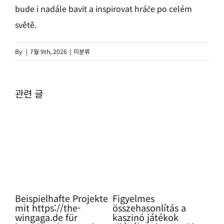
bude i nadále bavit a inspirovat hráče po celém
světě.
By
|
7월 9th, 2026
|
미분류
관련 글
ning
Beispielhafte Projekte
Figyelmes
Pro
mit https://the-
összehasonlítás a
Glü
wingaga.de für
kaszinó játékok
so