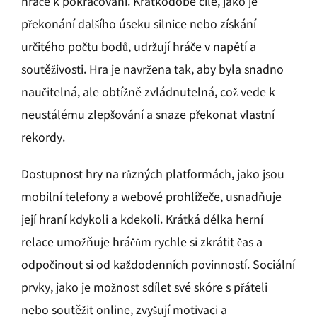
hráče k pokračování. Krátkodobé cíle, jako je
překonání dalšího úseku silnice nebo získání
určitého počtu bodů, udržují hráče v napětí a
soutěživosti. Hra je navržena tak, aby byla snadno
naučitelná, ale obtížně zvládnutelná, což vede k
neustálému zlepšování a snaze překonat vlastní
rekordy.
Dostupnost hry na různých platformách, jako jsou
mobilní telefony a webové prohlížeče, usnadňuje
její hraní kdykoli a kdekoli. Krátká délka herní
relace umožňuje hráčům rychle si zkrátit čas a
odpočinout si od každodenních povinností. Sociální
prvky, jako je možnost sdílet své skóre s přáteli
nebo soutěžit online, zvyšují motivaci a