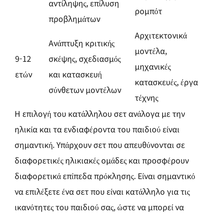
αντίληψης, επίλυση
ρομπότ
προβλημάτων
Αρχιτεκτονικά
Ανάπτυξη κριτικής
μοντέλα,
9-12
σκέψης, σχεδιασμός
μηχανικές
ετών
και κατασκευή
κατασκευές, έργα
σύνθετων μοντέλων
τέχνης
Η επιλογή του κατάλληλου σετ
ανάλογα με την
ηλικία και τα ενδιαφέροντα του παιδιού είναι
σημαντική. Υπάρχουν σετ που απευθύνονται σε
διαφορετικές ηλικιακές ομάδες και προσφέρουν
διαφορετικά επίπεδα πρόκλησης. Είναι σημαντικό
να επιλέξετε ένα σετ που είναι κατάλληλο για τις
ικανότητες του παιδιού σας, ώστε να μπορεί να