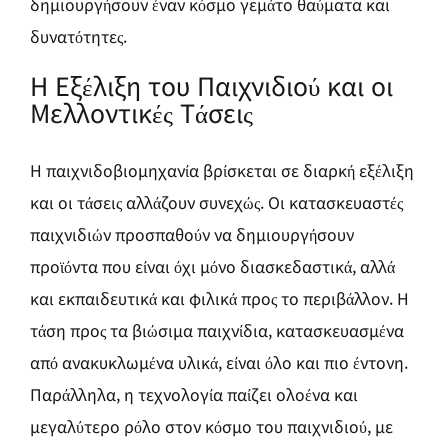
δημιουργήσουν έναν κόσμο γεμάτο θαύματα και
δυνατότητες.
Η Εξέλιξη του Παιχνιδιού και οι
Μελλοντικές Τάσεις
Η παιχνιδοβιομηχανία βρίσκεται σε διαρκή εξέλιξη
και οι τάσεις αλλάζουν συνεχώς. Οι κατασκευαστές
παιχνιδιών προσπαθούν να δημιουργήσουν
προϊόντα που είναι όχι μόνο διασκεδαστικά, αλλά
και εκπαιδευτικά και φιλικά προς το περιβάλλον. Η
τάση προς τα βιώσιμα παιχνίδια, κατασκευασμένα
από ανακυκλωμένα υλικά, είναι όλο και πιο έντονη.
Παράλληλα, η τεχνολογία παίζει ολοένα και
μεγαλύτερο ρόλο στον κόσμο του παιχνιδιού, με