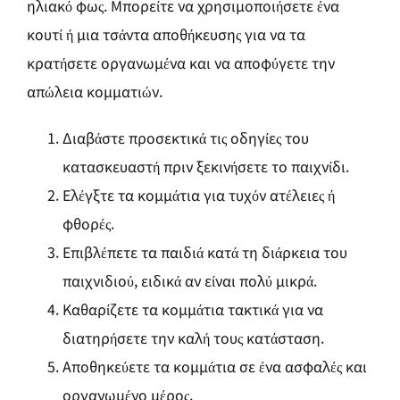
ηλιακό φως. Μπορείτε να χρησιμοποιήσετε ένα
κουτί ή μια τσάντα αποθήκευσης για να τα
κρατήσετε οργανωμένα και να αποφύγετε την
απώλεια κομματιών.
Διαβάστε προσεκτικά τις οδηγίες του
κατασκευαστή πριν ξεκινήσετε το παιχνίδι.
Ελέγξτε τα κομμάτια για τυχόν ατέλειες ή
φθορές.
Επιβλέπετε τα παιδιά κατά τη διάρκεια του
παιχνιδιού, ειδικά αν είναι πολύ μικρά.
Καθαρίζετε τα κομμάτια τακτικά για να
διατηρήσετε την καλή τους κατάσταση.
Αποθηκεύετε τα κομμάτια σε ένα ασφαλές και
οργανωμένο μέρος.