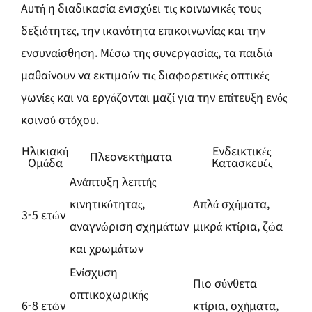
Αυτή η διαδικασία ενισχύει τις κοινωνικές τους
δεξιότητες, την ικανότητα επικοινωνίας και την
ενσυναίσθηση. Μέσω της συνεργασίας, τα παιδιά
μαθαίνουν να εκτιμούν τις διαφορετικές οπτικές
γωνίες και να εργάζονται μαζί για την επίτευξη ενός
κοινού στόχου.
Ηλικιακή
Ενδεικτικές
Πλεονεκτήματα
Ομάδα
Κατασκευές
Ανάπτυξη λεπτής
κινητικότητας,
Απλά σχήματα,
3-5 ετών
αναγνώριση σχημάτων
μικρά κτίρια, ζώα
και χρωμάτων
Ενίσχυση
Πιο σύνθετα
οπτικοχωρικής
6-8 ετών
κτίρια, οχήματα,