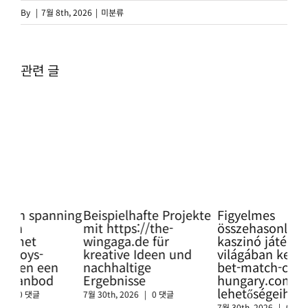
By
|
7월 8th, 2026
|
미분류
관련 글
ning
Beispielhafte Projekte
Figyelmes
Pro
mit https://the-
összehasonlítás a
Glü
wingaga.de für
kaszinó játékok
so
kreative Ideen und
világában keresztül a
htt
nachhaltige
bet-match-casino-
swi
Ergebnisse
hungary.com
sic
lehetőségeihez
Cas
7월 30th, 2026
|
0 댓글
7월 30th, 2026
|
0 댓글
7월 3