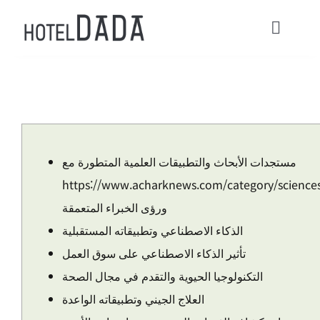
콘
텐
Toggl
츠
Navig
로
HOME
건
너
ACOMMODATIONS
뛰
مستجدات الأبحاث والتطبيقات العلمية المتطورة مع
기
CONTACT
https://www.acharknews.com/category/science
ورؤى الخبراء المتعمقة
Check in / Check Out
الذكاء الاصطناعي وتطبيقاته المستقبلية
تأثير الذكاء الاصطناعي على سوق العمل
Usage Guide
التكنولوجيا الحيوية والتقدم في مجال الصحة
العلاج الجيني وتطبيقاته الواعدة