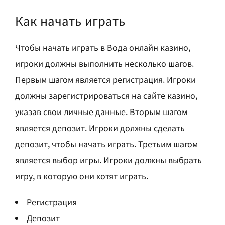
Как начать играть
Чтобы начать играть в Вода онлайн казино,
игроки должны выполнить несколько шагов.
Первым шагом является регистрация. Игроки
должны зарегистрироваться на сайте казино,
указав свои личные данные. Вторым шагом
является депозит. Игроки должны сделать
депозит, чтобы начать играть. Третьим шагом
является выбор игры. Игроки должны выбрать
игру, в которую они хотят играть.
Регистрация
Депозит