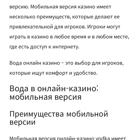
версию. Мобильная версия казино имеет
несколько преимуществ, которые делают ее
привлекательной для игроков. Игроки могут
играть в казино в любое время и в любом месте,
где есть доступ к интернету.
Вода онлайн казино – это выбор для игроков,
которые ищут комфорт и удобство.
Вода в онлайн-казино:
мобильная версия
Преимущества мобильной
версии
Мобильная версия онлайн-казино vodka имеет