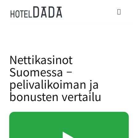
콘
텐
Toggl
츠
Navig
로
HOME
건
너
Nettikasinot
ACOMMODATIONS
뛰
Suomessa –
기
CONTACT
pelivalikoiman ja
bonusten vertailu
Check in / Check Out
Usage Guide