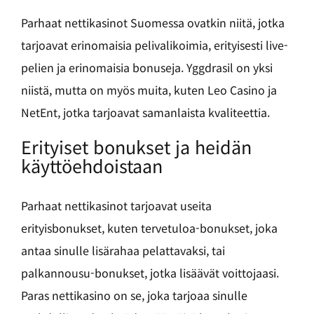
Parhaat nettikasinot Suomessa ovatkin niitä, jotka
tarjoavat erinomaisia pelivalikoimia, erityisesti live-
pelien ja erinomaisia bonuseja. Yggdrasil on yksi
niistä, mutta on myös muita, kuten Leo Casino ja
NetEnt, jotka tarjoavat samanlaista kvaliteettia.
Erityiset bonukset ja heidän
käyttöehdoistaan
Parhaat nettikasinot tarjoavat useita
erityisbonukset, kuten tervetuloa-bonukset, joka
antaa sinulle lisärahaa pelattavaksi, tai
palkannousu-bonukset, jotka lisäävät voittojaasi.
Paras nettikasino on se, joka tarjoaa sinulle