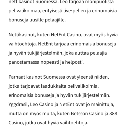
nettikasinot Suomessa. Leo tarjoaa monipuolista
pelivalikoimaa, erityisesti live-pelien ja erinomaisia
bonuseja uusille pelaajille.
Nettikasinot, kuten NetEnt Casino, ovat myös hyviä
vaihtoehtoja. NetEnt tarjoaa erinomaisia bonuseja
ja hyvän tukijärjestelmän, joka auttaa pelaajia
panostamassa nopeasti ja helposti.
Parhaat kasinot Suomessa ovat yleensä niiden,
jotka tarjoavat laadukkaita pelivalikoimia,
erinomaisia bonuseja ja hyvän tukijärjestelmän.
Yggdrasil, Leo Casino ja NetEnt ovat jo mainittuja,
mutta on myös muita, kuten Betsson Casino ja 888
Casino, jotka ovat hyviä vaihtoehtoja.