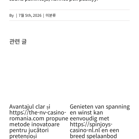
By
|
7월 5th, 2026
|
미분류
관련 글
spanning
Beispielhafte Projekte
Figyelmes
mit https://the-
összehasonlítás a
t
wingaga.de für
kaszinó játékok
ys-
kreative Ideen und
világában keresztül a
n een
nachhaltige
bet-match-casino-
nbod
Ergebnisse
hungary.com