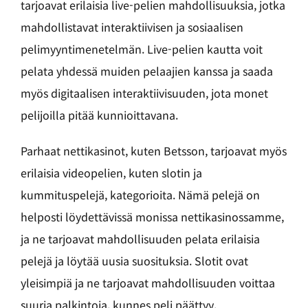
tarjoavat erilaisia live-pelien mahdollisuuksia, jotka
mahdollistavat interaktiivisen ja sosiaalisen
pelimyyntimenetelmän. Live-pelien kautta voit
pelata yhdessä muiden pelaajien kanssa ja saada
myös digitaalisen interaktiivisuuden, jota monet
pelijoilla pitää kunnioittavana.
Parhaat nettikasinot, kuten Betsson, tarjoavat myös
erilaisia videopelien, kuten slotin ja
kummituspelejä, kategorioita. Nämä pelejä on
helposti löydettävissä monissa nettikasinossamme,
ja ne tarjoavat mahdollisuuden pelata erilaisia
pelejä ja löytää uusia suosituksia. Slotit ovat
yleisimpiä ja ne tarjoavat mahdollisuuden voittaa
suuria palkintoja, kunnes peli päättyy.