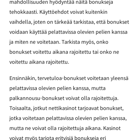
mahdollisuuden hyödyntää näitä bonukseja
tehokkaasti. Käyttöehdot voivat kuitenkin
vaihdella, joten on tärkeää tarkistaa, että bonukset
voidaan käyttää pelattavissa olevien pelien kanssa
ja miten ne voitetaan. Tarkista myös, onko
bonukset voitettu aikana rajoitettu tai onko ne
voitettu aikana rajoitettu.
Ensinnäkin, tervetuloa-bonukset voitetaan yleensä
pelattavissa olevien pelien kanssa, mutta
palkannousu-bonukset voivat olla rajoitettuja.
Toisaalta, jotkut nettikasinot tarjoavat bonukset,
jotka voitetaan pelattavissa olevien pelien kanssa,
mutta ne voivat olla rajoitettuja aikana. Kasinot
voivat myös tarjota erityisiä bonukseja eri