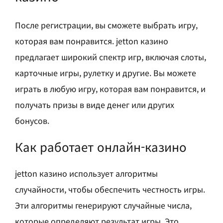
После регистрации, вы сможете выбрать игру,
которая вам понравится.
jetton казино
предлагает широкий спектр игр, включая слоты,
карточные игры, рулетку и другие. Вы можете
играть в любую игру, которая вам понравится, и
получать призы в виде денег или других
бонусов.
Как работает онлайн-казино
jetton казино использует алгоритмы
случайности, чтобы обеспечить честность игры.
Эти алгоритмы генерируют случайные числа,
которые определяют результат игры. Это