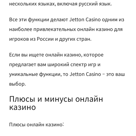
нескольких языках, включая русский язык.
Все эти функции делают Jetton Casino одним из
наиболее привлекательных онлайн казино для
игроков из России и других стран.
Если вы ищете онлайн казино, которое
предлагает вам широкий спектр игр и
уникальные функции, то Jetton Casino – это ваш
выбор.
Плюсы и минусы онлайн
казино
Плюсы онлайн казино: