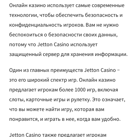
Онлайн казино использует самые современные
технологии, чтобы обеспечить безопасность и
конфиденциальность игроков. Вам не нужно
беспокоиться о безопасности своих данных,
потому что Jetton Casino использует
защищенный сервер для хранения информации.
Один из главных преимуществ Jetton Casino –
это его широкий спектр игр. Онлайн казино
предлагает игрокам более 1000 игр, включая
слоты, карточные игры и рулетку. Это означает,
что вы можете найти игру, которая вам
понравится, и играть в нее, когда вам удобно.
Jetton Casino также предлагает игрокам