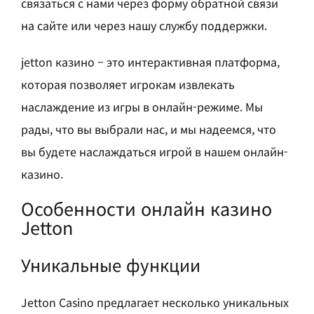
связаться с нами через форму обратной связи
на сайте или через нашу службу поддержки.
jetton казино – это интерактивная платформа,
которая позволяет игрокам извлекать
наслаждение из игры в онлайн-режиме. Мы
рады, что вы выбрали нас, и мы надеемся, что
вы будете наслаждаться игрой в нашем онлайн-
казино.
Особенности онлайн казино
Jetton
Уникальные функции
Jetton Casino предлагает несколько уникальных