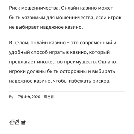
Риск мошенничества. Онлайн казино может
быть уязвимым для мошенничества, если игрок
не выбирает надежное казино.
В целом, онлайн казино – это современный и
удобный способ играть в казино, который
предлагает множество преимуществ. Однако,
игроки должны быть осторожны и выбирать
надежное казино, чтобы избежать рисков.
By
|
7월 4th, 2026
|
미분류
관련 글