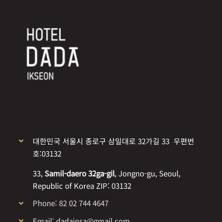
대한민국 서울시 종로구 삼일대로 32가길 33 우편번
호:03132
33,
Samil-daero 32ga-gil
, Jongno-gu, Seoul,
Republic of Korea ZIP: 03132
Phone: 82 02 744 4647