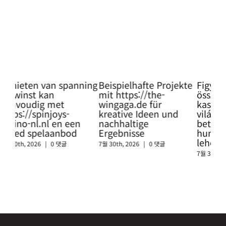
ning
Beispielhafte Projekte
Figyelmes
Pro
mit https://the-
összehasonlítás a
Glü
wingaga.de für
kaszinó játékok
so
kreative Ideen und
világában keresztül a
htt
nachhaltige
bet-match-casino-
swi
Ergebnisse
hungary.com
sic
lehetőségeihez
Cas
7월 30th, 2026
|
0 댓글
7월 30th, 2026
|
0 댓글
7월 3