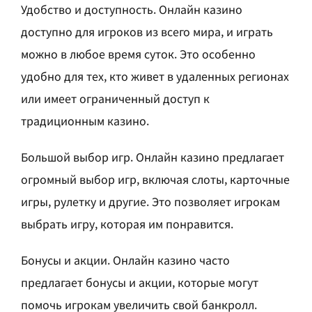
Удобство и доступность. Онлайн казино
доступно для игроков из всего мира, и играть
можно в любое время суток. Это особенно
удобно для тех, кто живет в удаленных регионах
или имеет ограниченный доступ к
традиционным казино.
Большой выбор игр. Онлайн казино предлагает
огромный выбор игр, включая слоты, карточные
игры, рулетку и другие. Это позволяет игрокам
выбрать игру, которая им понравится.
Бонусы и акции. Онлайн казино часто
предлагает бонусы и акции, которые могут
помочь игрокам увеличить свой банкролл.