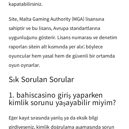
kapatabilirsiniz.
Site, Malta Gaming Authority (MGA) lisansına
sahiptir ve bu lisans, Avrupa standartlarına
uygunluğunu gösterir. Lisans numarası ve denetim
raporları sitein alt kısmında yer alır; böylece
oyuncular hem yasal hem de güvenli bir ortamda
oyun oynarlar.
Sık Sorulan Sorular
1. bahiscasino giriş yaparken
kimlik sorunu yaşayabilir miyim?
Eğer kayıt sırasında yanlış ya da eksik bilgi
girdiyeseniz, kimlik doğrulama aşamasında sorun