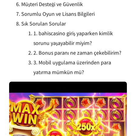
Müşteri Desteği ve Güvenlik
Sorumlu Oyun ve Lisans Bilgileri
Sık Sorulan Sorular
1. bahiscasino giriş yaparken kimlik
sorunu yaşayabilir miyim?
2. Bonus paranı ne zaman çekebilirim?
3. Mobil uygulama üzerinden para
yatırma mümkün mü?