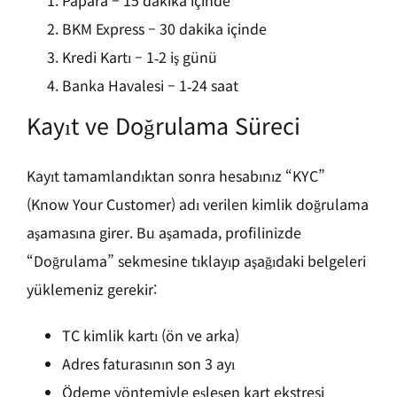
BKM Express – 30 dakika içinde
Kredi Kartı – 1‑2 iş günü
Banka Havalesi – 1‑24 saat
Kayıt ve Doğrulama Süreci
Kayıt tamamlandıktan sonra hesabınız “KYC”
(Know Your Customer) adı verilen kimlik doğrulama
aşamasına girer. Bu aşamada, profilinizde
“Doğrulama” sekmesine tıklayıp aşağıdaki belgeleri
yüklemeniz gerekir:
TC kimlik kartı (ön ve arka)
Adres faturasının son 3 ayı
Ödeme yöntemiyle eşleşen kart ekstresi