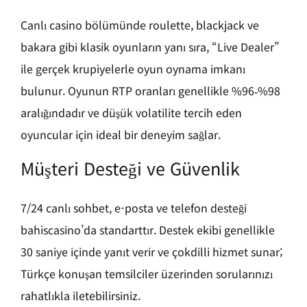
Canlı casino bölümünde roulette, blackjack ve
bakara gibi klasik oyunların yanı sıra, “Live Dealer”
ile gerçek krupiyelerle oyun oynama imkanı
bulunur. Oyunun RTP oranları genellikle %96‑%98
aralığındadır ve düşük volatilite tercih eden
oyuncular için ideal bir deneyim sağlar.
Müşteri Desteği ve Güvenlik
7/24 canlı sohbet, e-posta ve telefon desteği
bahiscasino’da standarttır. Destek ekibi genellikle
30 saniye içinde yanıt verir ve çokdilli hizmet sunar;
Türkçe konuşan temsilciler üzerinden sorularınızı
rahatlıkla iletebilirsiniz.