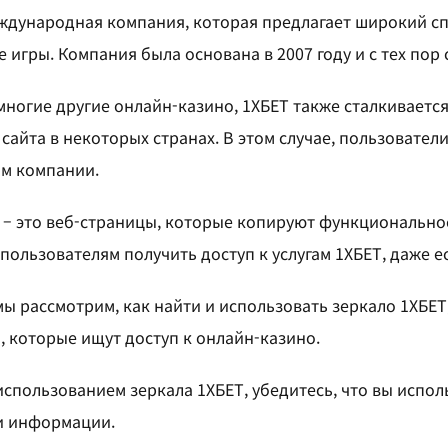
еждународная компания, которая предлагает широкий сп
е игры. Компания была основана в 2007 году и с тех пор
 многие другие онлайн-казино, 1ХБЕТ также сталкиваетс
сайта в некоторых странах. В этом случае, пользовател
ам компании.
 – это веб-страницы, которые копируют функциональнос
 пользователям получить доступ к услугам 1ХБЕТ, даже 
 мы рассмотрим, как найти и использовать зеркало 1ХБЕТ
, которые ищут доступ к онлайн-казино.
использованием зеркала 1ХБЕТ, убедитесь, что вы испо
и информации.