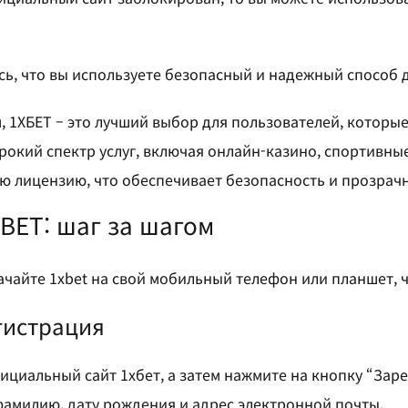
есь, что вы используете безопасный и надежный способ
, 1ХБЕТ – это лучший выбор для пользователей, которы
рокий спектр услуг, включая онлайн-казино, спортивные
 лицензию, что обеспечивает безопасность и прозрачн
XBET: шаг за шагом
качайте 1xbet на свой мобильный телефон или планшет, 
гистрация
ициальный сайт 1хбет, а затем нажмите на кнопку “Зар
фамилию, дату рождения и адрес электронной почты.