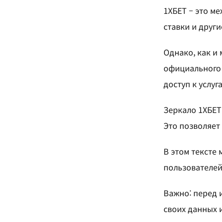
1ХБЕТ – это м
ставки и други
Однако, как и
официального 
доступ к услуг
Зеркало 1ХБЕТ
Это позволяет
В этом тексте
пользователей
Важно: перед 
своих данных 