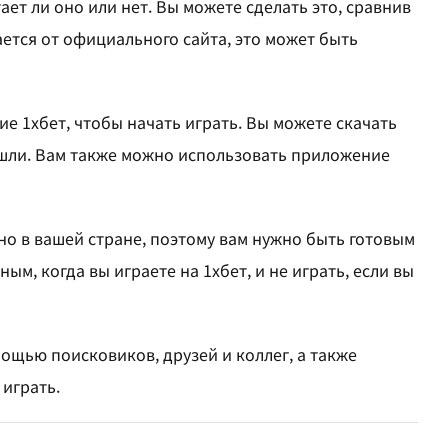
ает ли оно или нет. Вы можете сделать это, сравнив
ается от официального сайта, это может быть
е 1хбет, чтобы начать играть. Вы можете скачать
ашли. Вам также можно использовать приложение
но в вашей стране, поэтому вам нужно быть готовым
ым, когда вы играете на 1хбет, и не играть, если вы
мощью поисковиков, друзей и коллег, а также
 играть.