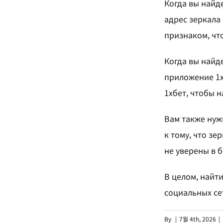
Когда вы найде
адрес зеркала
признаком, чт
Когда вы найд
приложение 1х
1хбет, чтобы н
Вам также нуж
к тому, что зе
не уверены в 
В целом, найти
социальных се
By
|
7월 4th, 2026
|