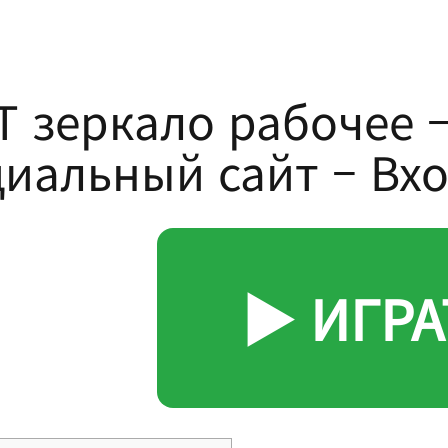
T зеркало рабочее 
иальный сайт – Вх
▶️ ИГР