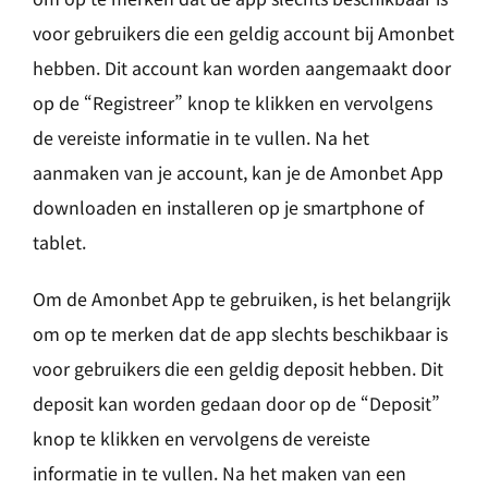
voor gebruikers die een geldig account bij Amonbet
hebben. Dit account kan worden aangemaakt door
op de “Registreer” knop te klikken en vervolgens
de vereiste informatie in te vullen. Na het
aanmaken van je account, kan je de Amonbet App
downloaden en installeren op je smartphone of
tablet.
Om de Amonbet App te gebruiken, is het belangrijk
om op te merken dat de app slechts beschikbaar is
voor gebruikers die een geldig deposit hebben. Dit
deposit kan worden gedaan door op de “Deposit”
knop te klikken en vervolgens de vereiste
informatie in te vullen. Na het maken van een