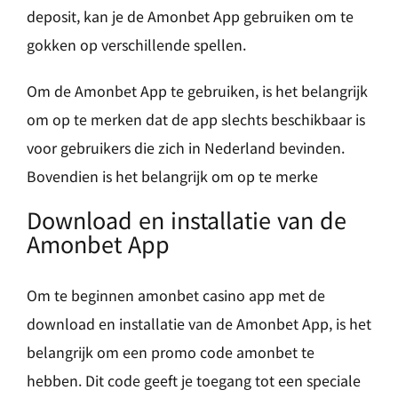
deposit, kan je de Amonbet App gebruiken om te
gokken op verschillende spellen.
Om de Amonbet App te gebruiken, is het belangrijk
om op te merken dat de app slechts beschikbaar is
voor gebruikers die zich in Nederland bevinden.
Bovendien is het belangrijk om op te merke
Download en installatie van de
Amonbet App
Om te beginnen
amonbet casino app
met de
download en installatie van de Amonbet App, is het
belangrijk om een promo code amonbet te
hebben. Dit code geeft je toegang tot een speciale