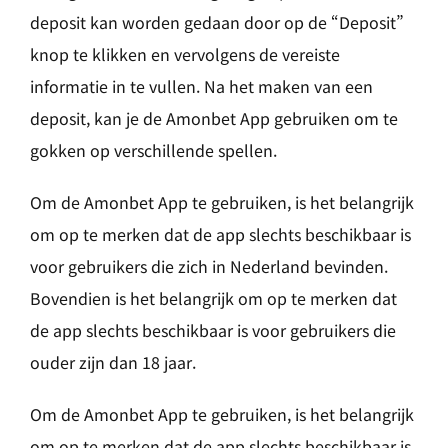
deposit kan worden gedaan door op de “Deposit”
knop te klikken en vervolgens de vereiste
informatie in te vullen. Na het maken van een
deposit, kan je de Amonbet App gebruiken om te
gokken op verschillende spellen.
Om de Amonbet App te gebruiken, is het belangrijk
om op te merken dat de app slechts beschikbaar is
voor gebruikers die zich in Nederland bevinden.
Bovendien is het belangrijk om op te merken dat
de app slechts beschikbaar is voor gebruikers die
ouder zijn dan 18 jaar.
Om de Amonbet App te gebruiken, is het belangrijk
om op te merken dat de app slechts beschikbaar is