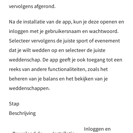
vervolgens afgerond.
Na de installatie van de app, kun je deze openen en
inloggen met je gebruikersnaam en wachtwoord.
Selecteer vervolgens de juiste sport of evenement
dat je wilt wedden op en selecteer de juiste
weddenschap. De app geeft je ook toegang tot een
reeks van andere functionaliteiten, zoals het
beheren van je balans en het bekijken van je
weddenschappen.
Stap
Beschrijving
Inloggen en