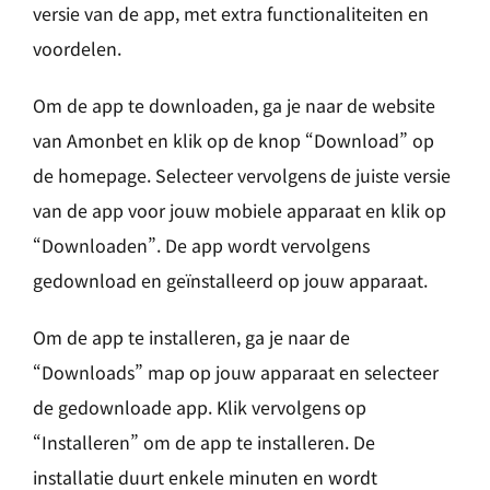
versie van de app, met extra functionaliteiten en
voordelen.
Om de app te downloaden, ga je naar de website
van Amonbet en klik op de knop “Download” op
de homepage. Selecteer vervolgens de juiste versie
van de app voor jouw mobiele apparaat en klik op
“Downloaden”. De app wordt vervolgens
gedownload en geïnstalleerd op jouw apparaat.
Om de app te installeren, ga je naar de
“Downloads” map op jouw apparaat en selecteer
de gedownloade app. Klik vervolgens op
“Installeren” om de app te installeren. De
installatie duurt enkele minuten en wordt