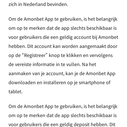
zich in Nederland bevinden.
Om de Amonbet App te gebruiken, is het belangrijk
om op te merken dat de app slechts beschikbaar is
voor gebruikers die een geldig account bij Amonbet
hebben. Dit account kan worden aangemaakt door
op de “Registreer” knop te klikken en vervolgens
de vereiste informatie in te vullen. Na het
aanmaken van je account, kan je de Amonbet App
downloaden en installeren op je smartphone of
tablet.
Om de Amonbet App te gebruiken, is het belangrijk
om op te merken dat de app slechts beschikbaar is
voor gebruikers die een geldig deposit hebben. Dit