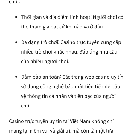
chơi:
Thời gian và địa điểm linh hoạt: Người chơi có
thể tham gia bất cứ khi nào và ở đâu.
Đa dạng trò chơi: Casino trực tuyến cung cấp
nhiều trò chơi khác nhau, đáp ứng nhu cầu
của nhiều người chơi.
Đảm bảo an toàn: Các trang web casino uy tín
sử dụng công nghệ bảo mật tiên tiến để bảo
vệ thông tin cá nhân và tiền bạc của người
chơi.
Casino trực tuyến uy tín tại Việt Nam không chỉ
mang lại niềm vui và giải trí, mà còn là một lựa