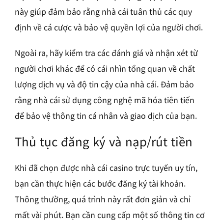
này giúp đảm bảo rằng nhà cái tuân thủ các quy
định về cá cược và bảo vệ quyền lợi của người chơi.
Ngoài ra, hãy kiểm tra các đánh giá và nhận xét từ
người chơi khác để có cái nhìn tổng quan về chất
lượng dịch vụ và độ tin cậy của nhà cái. Đảm bảo
rằng nhà cái sử dụng công nghệ mã hóa tiên tiến
để bảo vệ thông tin cá nhân và giao dịch của bạn.
Thủ tục đăng ký và nạp/rút tiền
Khi đã chọn được nhà cái casino trực tuyến uy tín,
bạn cần thực hiện các bước đăng ký tài khoản.
Thông thường, quá trình này rất đơn giản và chỉ
mất vài phút. Bạn cần cung cấp một số thông tin cơ