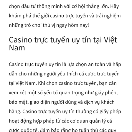
chọn đầu tư thông minh với cơ hội thắng lớn. Hãy
khám phá thế giới casino trực tuyến và trải nghiệm
những trò chơi thú vị ngay hôm nay!
Casino trực tuyến uy tín tại Việt
Nam
Casino trực tuyến uy tín là lựa chọn an toàn và hấp
dẫn cho những người yêu thích cá cược trực tuyến
tại Việt Nam. Khi chọn casino trực tuyến, bạn cần
xem xét một số yếu tố quan trọng như giấy phép,
bảo mật, giao diện người dùng và dịch vụ khách
hàng. Casino trực tuyến uy tín thường có giấy phép
hoạt động hợp pháp từ các cơ quan quản lý cá
cược quốc tế, đảm bảo rằng họ tuân thủ các quy