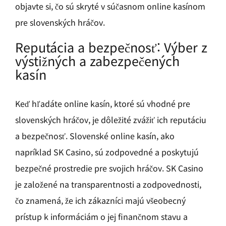
objavte si, čo sú skryté v súčasnom online kasínom
pre slovenských hráčov.
Reputácia a bezpečnosť: Výber z
výstižných a zabezpečených
kasín
Keď hľadáte online kasín, ktoré sú vhodné pre
slovenských hráčov, je dôležité zvážiť ich reputáciu
a bezpečnosť. Slovenské online kasín, ako
napríklad SK Casino, sú zodpovedné a poskytujú
bezpečné prostredie pre svojich hráčov. SK Casino
je založené na transparentnosti a zodpovednosti,
čo znamená, že ich zákazníci majú všeobecný
prístup k informáciám o jej finančnom stavu a