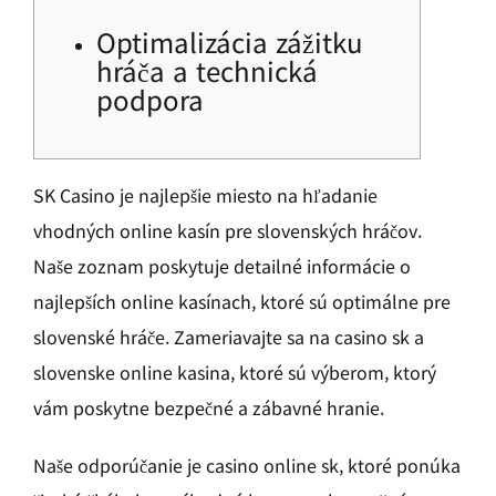
Optimalizácia zážitku
hráča a technická
podpora
SK Casino je najlepšie miesto na hľadanie
vhodných online kasín pre slovenských hráčov.
Naše zoznam poskytuje detailné informácie o
najlepších online kasínach, ktoré sú optimálne pre
slovenské hráče. Zameriavajte sa na casino sk a
slovenske online kasina, ktoré sú výberom, ktorý
vám poskytne bezpečné a zábavné hranie.
Naše odporúčanie je casino online sk, ktoré ponúka