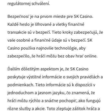
regulátornej schválení.
Bezpečnosť je na prvom mieste pre SK Casino.
Každé heslo je šifrované a všetky finančné
transakcie sú v bezpečí. Tieto kroky zabezpečujú, že
vaše osobné a finančné údaje sú v bezpečí. SK
Casino používa najnovšie technológie, aby
zabezpečilo, že hráči môžu bez obav hrať online.
Ďalším dôležitým aspektom je, že SK Casino
poskytuje výstižné informácie o svojich pravidlách a
podmienkach. Tieto informácie sú k dispozícii v
jednoduchom a jasnom jazyku, čo znamená, že
hráči môžu rýchlo a snáďne pochopiť, ako fungujú
rôzne služby a akcie. Toto zlepšuje zážitok hráča a