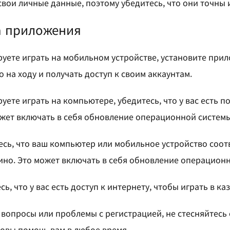
свои личные данные, поэтому убедитесь, что они точны 
а приложения
руете играть на мобильном устройстве, установите прил
о на ходу и получать доступ к своим аккаунтам.
руете играть на компьютере, убедитесь, что у вас есть
ожет включать в себя обновление операционной системы
есь, что ваш компьютер или мобильное устройство соо
зино. Это может включать в себя обновление операционн
сь, что у вас есть доступ к интернету, чтобы играть в ка
ть вопросы или проблемы с регистрацией, не стесняйтес
товы помочь вам в любое время.