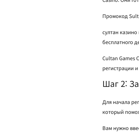
Промокод Sult
султан казино
бесплатного д
Сultan Games C
регистрации и
Шаг 2: З
Для начала ре
который помож
Вам нужно вве