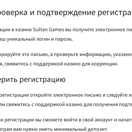
роверка и подтверждение регистр
ации в казино Sultan Games вы получите электронное п
ваш уникальный логин и пароль.
орируйте это письмо, а проверьте информацию, указанн
я, свяжитесь с поддержкой казино для коррекции.
ерить регистрацию
регистрации откройте электронное письмо и следуйте и
ли свяжитесь с поддержкой казино для получения подт
 регистрации вы сможете войти в свой аккаунт и начать
 играм вам нужно иметь минимальный депозит.