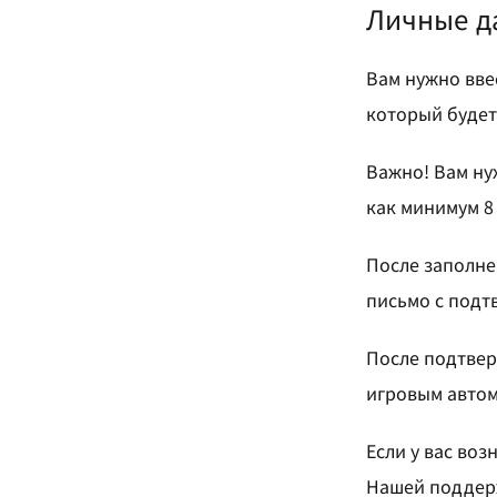
Личные д
Вам нужно вве
который будет
Важно! Вам ну
как минимум 8
После заполне
письмо с подт
После подтвер
игровым автома
Если у вас во
Нашей поддерж