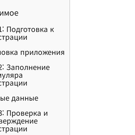
имое
1: Подготовка к
страции
новка приложения
2: Заполнение
уляра
страции
ые данные
3: Проверка и
верждение
страции