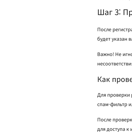
Шаг 3: П
После регистр
будет указан 
Важно! Не игн
несоответстви
Как пров
Для проверки 
спам-фильтр и
После проверки
для доступа к