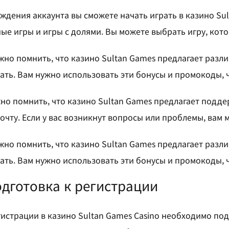
ждения аккаунта вы сможете начать играть в казино Su
ые игры и игры с долями. Вы можете выбрать игру, кото
жно помнить, что казино Sultan Games предлагает разл
рать. Вам нужно использовать эти бонусы и промокоды, 
жно помнить, что казино Sultan Games предлагает подде
очту. Если у вас возникнут вопросы или проблемы, вам
жно помнить, что казино Sultan Games предлагает разл
рать. Вам нужно использовать эти бонусы и промокоды, 
одготовка к регистрации
гистрации в казино Sultan Games Casino необходимо под