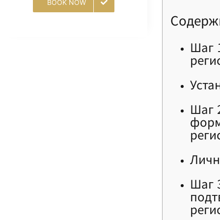
BOOK NOW
Содерж
Шаг 
реги
Уста
Шаг 
форм
реги
Личн
Шаг 
подт
реги