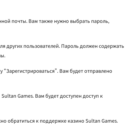
нной почты. Вам также нужно выбрать пароль,
ля других пользователей. Пароль должен содержать
лы.
у “Зарегистрироваться”. Вам будет отправлено
Sultan Games. Вам будет доступен доступ к
жно обратиться к поддержке казино Sultan Games.