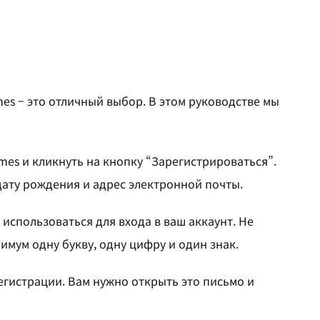
mes – это отличный выбор. В этом руководстве мы
mes и кликнуть на кнопку “Зарегистрироваться”.
дату рождения и адрес электронной почты.
использоваться для входа в ваш аккаунт. Не
мум одну букву, одну цифру и один знак.
гистрации. Вам нужно открыть это письмо и