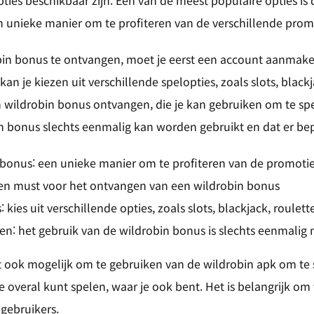
pties beschikbaar zijn. Een van de meest populaire opties i
en unieke manier om te profiteren van de verschillende pro
in bonus te ontvangen, moet je eerst een account aanmaken
an je kiezen uit verschillende spelopties, zoals slots, black
en wildrobin bonus ontvangen, die je kan gebruiken om te sp
n bonus slechts eenmalig kan worden gebruikt en dat er bep
 bonus: een unieke manier om te profiteren van de promoti
een must voor het ontvangen van een wildrobin bonus
: kies uit verschillende opties, zoals slots, blackjack, roulet
n: het gebruik van de wildrobin bonus is slechts eenmalig m
t ook mogelijk om te gebruiken van de wildrobin apk om te 
e overal kunt spelen, waar je ook bent. Het is belangrijk o
-gebruikers.