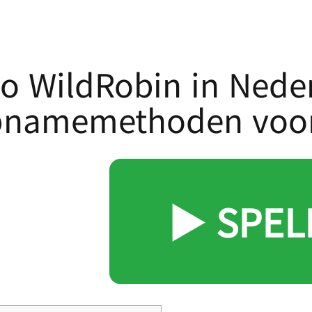
o WildRobin in Neder
pnamemethoden voor 
▶️ SPE