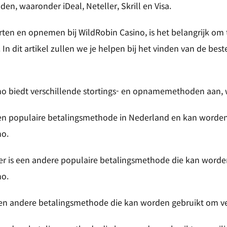
en, waaronder iDeal, Neteller, Skrill en Visa.
orten en opnemen bij WildRobin Casino, is het belangrijk o
 In dit artikel zullen we je helpen bij het vinden van de be
no biedt verschillende stortings- en opnamemethoden aan,
 een populaire betalingsmethode in Nederland en kan worden
no.
ler is een andere populaire betalingsmethode die kan worde
no.
is een andere betalingsmethode die kan worden gebruikt om v