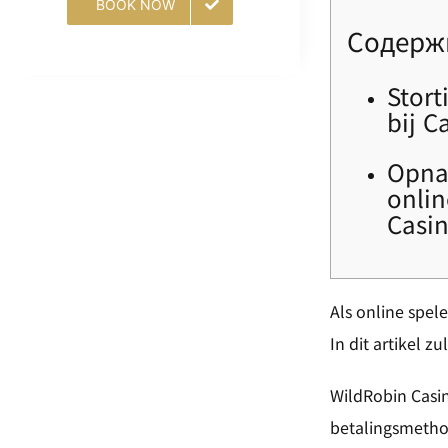
BOOK NOW
Содерж
Stor
bij C
Opna
onlin
Casi
Als online spel
In dit artikel 
WildRobin Casin
betalingsmethod