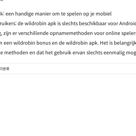
k: een handige manier om te spelen op je mobiel
uikers: de wildrobin apk is slechts beschikbaar voor Androi
, zijn er verschillende opnamemethoden voor online speler
n een wildrobin bonus en de wildrobin apk. Het is belangri
e methoden en dat het gebruik ervan slechts eenmalig mogel
미분류