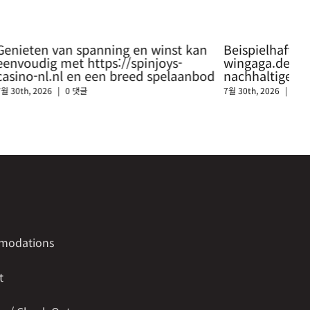
inst kan
Beispielhafte Projekte mit https://the-
oys-
wingaga.de für kreative Ideen und
pelaanbod
nachhaltige Ergebnisse
7월 30th, 2026
|
0 댓글
modations
t
in / Check Out