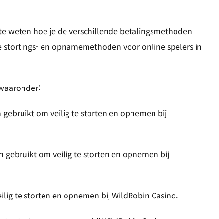
m te weten hoe je de verschillende betalingsmethoden
ste stortings- en opnamemethoden voor online spelers in
 waaronder:
 gebruikt om veilig te storten en opnemen bij
n gebruikt om veilig te storten en opnemen bij
eilig te storten en opnemen bij WildRobin Casino.