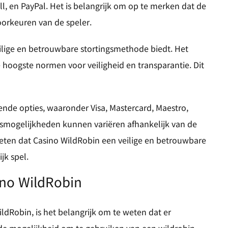
ll, en PayPal. Het is belangrijk om op te merken dat de
oorkeuren van de speler.
ilige en betrouwbare stortingsmethode biedt. Het
 hoogste normen voor veiligheid en transparantie. Dit
llende opties, waaronder Visa, Mastercard, Maestro,
ingsmogelijkheden kunnen variëren afhankelijk van de
weten dat Casino WildRobin een veilige en betrouwbare
jk spel.
ino WildRobin
Robin, is het belangrijk om te weten dat er