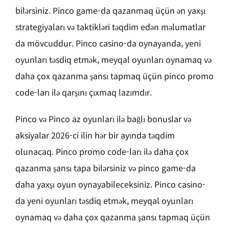
bilərsiniz. Pinco game-da qazanmaq üçün ən yaxşı
strategiyaları və taktikləri təqdim edən məlumatlar
da mövcuddur. Pinco casino-da oynayanda, yeni
oyunları təsdiq etmək, meyqal oyunları oynamaq və
daha çox qazanma şansı tapmaq üçün pinco promo
code-ları ilə qarşını çıxmaq lazımdır.
Pinco və Pinco az oyunları ilə bağlı bonuslar və
aksiyalar 2026-ci ilin hər bir ayında təqdim
olunacaq. Pinco promo code-ları ilə daha çox
qazanma şansı tapa bilərsiniz və pinco game-da
daha yaxşı oyun oynayabileceksiniz. Pinco casino-
da yeni oyunları təsdiq etmək, meyqal oyunları
oynamaq və daha çox qazanma şansı tapmaq üçün