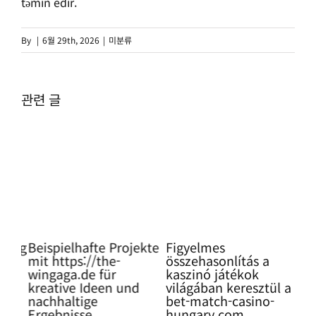
təmin edir.
By
|
6월 29th, 2026
|
미분류
관련 글
ning
Beispielhafte Projekte
Figyelmes
Pro
mit https://the-
összehasonlítás a
Glü
wingaga.de für
kaszinó játékok
so
kreative Ideen und
világában keresztül a
htt
nachhaltige
bet-match-casino-
swi
Ergebnisse
hungary.com
sic