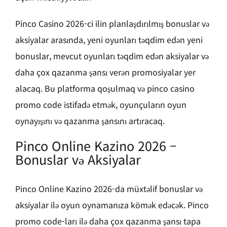
Pinco Casino 2026-ci ilin planlaşdırılmış bonuslar və
aksiyalar arasında, yeni oyunları təqdim edən yeni
bonuslar, mevcut oyunları təqdim edən aksiyalar və
daha çox qazanma şansı verən promosiyalar yer
alacaq. Bu platforma qoşulmaq və pinco casino
promo code istifadə etmək, oyunçuların oyun
oynayışını və qazanma şansını artıracaq.
Pinco Online Kazino 2026 –
Bonuslar və Aksiyalar
Pinco Online Kazino 2026-da müxtəlif bonuslar və
aksiyalar ilə oyun oynamanıza kömək edəcək. Pinco
promo code-ları ilə daha çox qazanma şansı tapa