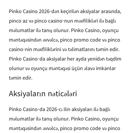
Pinko Casino 2026-dən keçirilən aksiyalar arasında,
pinco az və pinco casino-nun məxfilikləri ilə bağlı
məlumatlar ilə tanış olunur. Pinko Casino, oyunçu
məntəqəsindən əvvəlcə, pinco promo code və pinco
casino-nin məxfiliklərini və təlimatlarını təmin edir.
Pinko Casino-da aksiyalar her ayda yenidən təqdim
olunur və oyunçu məntəqəsi üçün əlavə imkanlar
təmin edir.
Aksiyaların nəticələri
Pinko Casino-da 2026-cı ilin aksiyaları ilə bağlı
məlumatlar ilə tanış olunur. Pinko Casino, oyunçu
məntəqəsindən əvvəlcə, pinco promo code və pinco