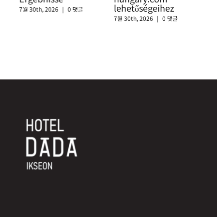
lehetőségeihez
Cas
7월 30th, 2026
|
0 댓글
7월 30th, 2026
|
0 댓글
7월 3