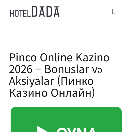
콘
텐
Toggl
츠
Navig
로
HOME
건
너
Pinco Online Kazino
ACOMMODATIONS
뛰
2026 – Bonuslar və
기
CONTACT
Aksiyalar (Пинко
Казино Онлайн)
Check in / Check Out
Usage Guide