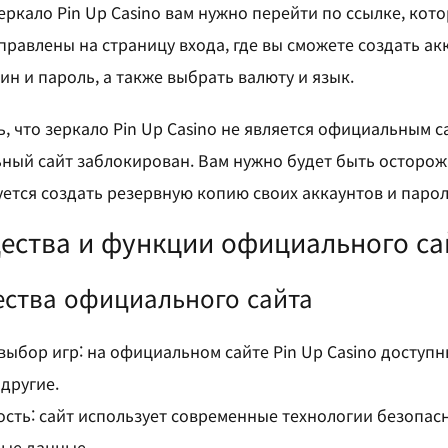
еркало Pin Up Casino вам нужно перейти по ссылке, кот
правлены на страницу входа, где вы сможете создать ак
ин и пароль, а также выбрать валюту и язык.
, что зеркало Pin Up Casino не является официальным с
ный сайт заблокирован. Вам нужно будет быть осторожн
ется создать резервную копию своих аккаунтов и парол
ства и функции официального сай
ства официального сайта
ыбор игр: на официальном сайте Pin Up Casino доступны
 другие.
ость: сайт использует современные технологии безопа
ые данные.