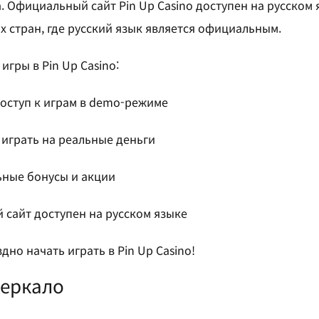
. Официальный сайт Pin Up Casino доступен на русском 
х стран, где русский язык является официальным.
гры в Pin Up Casino:
доступ к играм в demo-режиме
 играть на реальные деньги
ьные бонусы и акции
 сайт доступен на русском языке
дно начать играть в Pin Up Casino!
зеркало