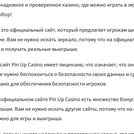
 надежное и проверенное казино, где можно играть в л
ыбор!
 – это официальный сайт, который предлагает игрокам ш
ие. Вам не нужно искать зеркало, потому что на официал
и получать реальные выигрыши.
айт Pin Up Casino имеет лицензию, что означает, что о
не нужно беспокоиться о безопасности своих данных и с
елано для обеспечения безопасности игроков.
 официальном сайте Pin Up Casino есть множество бонус
рыши. Вам не нужно искать другие сайты, потому что на
ужно для игры и выигрыша.
, если вы ищете надежное и проверенное казино, где м