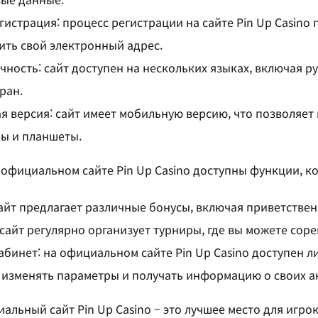
гистрация: процесс регистрации на сайте Pin Up Casino
ить свой электронный адрес.
ность: сайт доступен на нескольких языках, включая ру
ран.
 версия: сайт имеет мобильную версию, что позволяет 
ы и планшеты.
а официальном сайте Pin Up Casino доступны функции, к
айт предлагает различные бонусы, включая приветствен
сайт регулярно организует турниры, где вы можете сор
бинет: на официальном сайте Pin Up Casino доступен л
 изменять параметры и получать информацию о своих а
иальный сайт Pin Up Casino – это лучшее место для игр