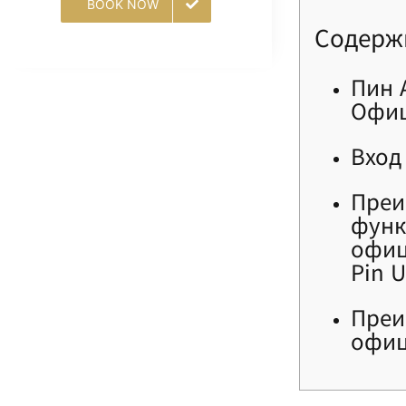
BOOK NOW
Содерж
Пин 
Офиц
Вход
Преи
функ
офиц
Pin 
Преи
офиц