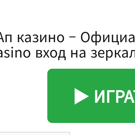
Ап казино – Официа
asino вход на зерка
▶️ ИГР