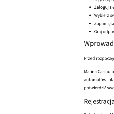
Zaloguj si
Wybierz s
Zapamiętaj
Graj odpo
Wprowadze
Przed rozpoczęc
Malina Casino t
automatów, black
potwierdzić swo
Rejestracj