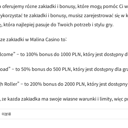
 oferujemy różne zakładki i bonusy, które mogą pomóc Ci w 
ykorzystać te zakładki i bonusy, musisz zarejestrować się 
 która najlepiej pasuje do Twoich potrzeb i stylu gry.
ze zakładki w Malina Casino to:
lcome” – to 100% bonus do 1000 PLN, który jest dostępny d
oad” – to 50% bonus do 500 PLN, który jest dostępny dla gr
h Roller” – to 200% bonus do 2000 PLN, który jest dostępny
 że każda zakładka ma swoje własne warunki i limity, więc 
|
미분류