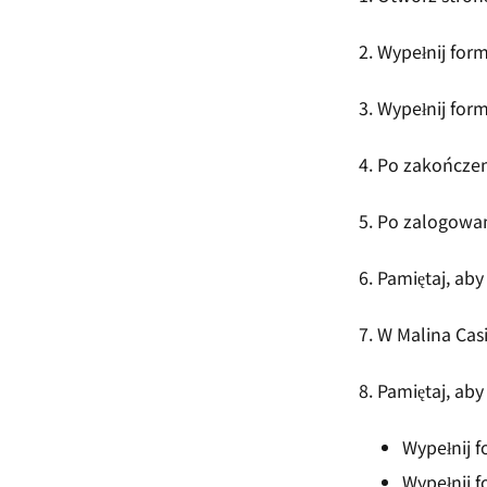
2. Wypełnij for
3. Wypełnij for
4. Po zakończen
5. Po zalogowan
6. Pamiętaj, ab
7. W Malina Cas
8. Pamiętaj, ab
Wypełnij f
Wypełnij f