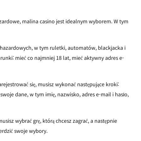
azardowe,
malina casino
jest idealnym wyborem. W tym
r hazardowych, w tym ruletki, automatów, blackjacka i
runki: mieć co najmniej 18 lat, mieć aktywny adres e-
arejestrować się, musisz wykonać następujące kroki:
ć swoje dane, w tym imię, nazwisko, adres e-mail i hasło,
usisz wybrać grę, którą chcesz zagrać, a następnie
erdzić swoje wybory.