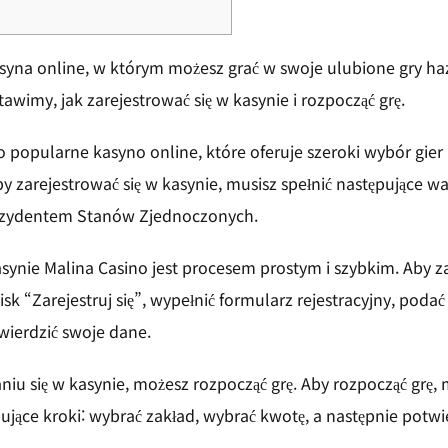
asyna online, w którym możesz grać w swoje ulubione gry h
awimy, jak zarejestrować się w kasynie i rozpocząć grę.
o popularne kasyno online, które oferuje szeroki wybór gie
by zarejestrować się w kasynie, musisz spełnić następujące wa
 rezydentem Stanów Zjednoczonych.
asynie Malina Casino jest procesem prostym i szybkim. Aby z
isk “Zarejestruj się”, wypełnić formularz rejestracyjny, poda
wierdzić swoje dane.
niu się w kasynie, możesz rozpocząć grę. Aby rozpocząć grę, m
jące kroki: wybrać zakład, wybrać kwotę, a następnie potwi