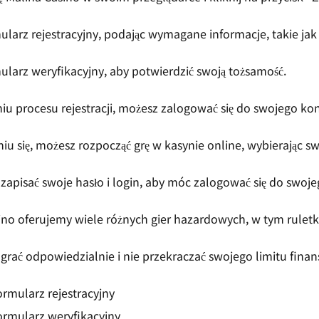
mularz rejestracyjny, podając wymagane informacje, takie jak 
mularz weryfikacyjny, aby potwierdzić swoją tożsamość.
iu procesu rejestracji, możesz zalogować się do swojego konta
iu się, możesz rozpocząć grę w kasynie online, wybierając 
y zapisać swoje hasło i login, aby móc zalogować się do swoje
ino oferujemy wiele różnych gier hazardowych, w tym ruletka
y grać odpowiedzialnie i nie przekraczać swojego limitu fina
ormularz rejestracyjny
ormularz weryfikacyjny