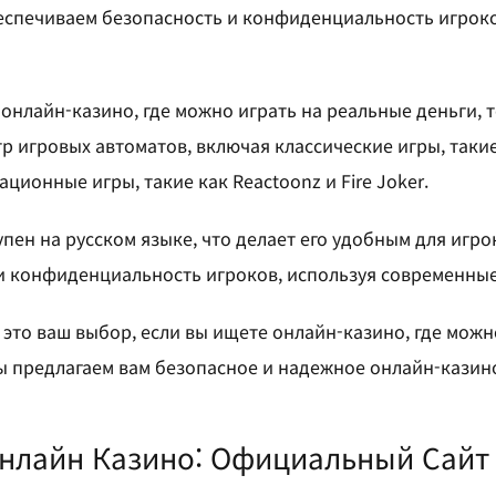
еспечиваем безопасность и конфиденциальность игроко
онлайн-казино, где можно играть на реальные деньги, т
 игровых автоматов, включая классические игры, такие ка
ционные игры, такие как Reactoonz и Fire Joker.
упен на русском языке, что делает его удобным для игро
и конфиденциальность игроков, используя современные
– это ваш выбор, если вы ищете онлайн-казино, где мож
 предлагаем вам безопасное и надежное онлайн-казино,
нлайн Казино: Официальный Сайт 