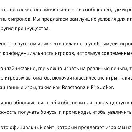
– это не только онлайн-казино, но и сообщество, где иг
тных игроков. Мы предлагаем вам лучшие условия для и
ругие преимущества.
упен на русском языке, что делает его удобным для игро
и конфиденциальность игроков, используя современные
онлайн-казино, где можно играть на реальные деньги, т
 игровых автоматов, включая классические игры, такие ка
ционные игры, такие как Reactoonz и Fire Joker.
лярно обновляется, чтобы обеспечить игрокам доступ к
жность получать бонусы и промокоды, чтобы увеличить
 – это официальный сайт, который предлагает игрокам и