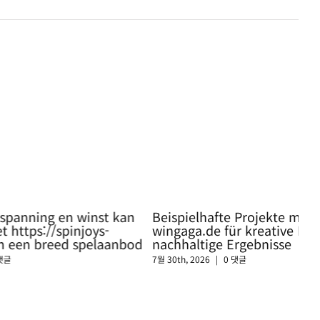
inst kan
Beispielhafte Projekte mit https://the-
oys-
wingaga.de für kreative Ideen und
pelaanbod
nachhaltige Ergebnisse
7월 30th, 2026
|
0 댓글