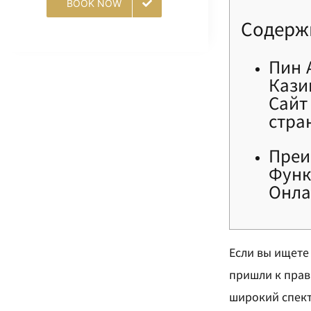
BOOK NOW
Содерж
Пин 
Кази
Сайт
стра
Преи
Функ
Онла
Если вы ищете
пришли к прав
широкий спект