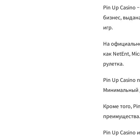
Pin Up Casino
бизнес, выдан
игр.
На официальном
как NetEnt, Mi
рулетка.
Pin Up Casino п
Минимальный д
Кроме того, P
преимущества.
Pin Up Casino