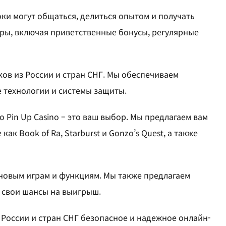
роки могут общаться, делиться опытом и получать
гры, включая приветственные бонусы, регулярные
ков из России и стран СНГ. Мы обеспечиваем
 технологии и системы защиты.
о Pin Up Casino – это ваш выбор. Мы предлагаем вам
к Book of Ra, Starburst и Gonzo’s Quest, а также
 новым играм и функциям. Мы также предлагаем
 свои шансы на выигрыш.
з России и стран СНГ безопасное и надежное онлайн-