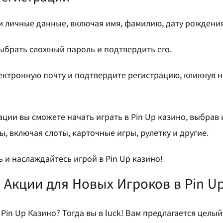
ои личные данные, включая имя, фамилию, дату рождени
выбрать сложный пароль и подтвердить его.
лектронную почту и подтвердите регистрацию, кликнув 
ации вы сможете начать играть в Pin Up казино, выбрав 
, включая слоты, карточные игры, рулетку и другие.
 и наслаждайтесь игрой в Pin Up казино!
 Акции для Новых Игроков в Pin U
Pin Up Казино? Тогда вы в luck! Вам предлагается целый