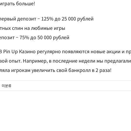
играть больше!
первый депозит – 125% до 25 000 рублей
атных спин на любимые игры
позит – 75% до 50 000 рублей
! В Pin Up Казино регулярно появляются новые акции и 
вой опыт. Например, в последние недели мы предлагали 
ляла игрокам увеличить свой банкролл в 2 раза!
|
미분류