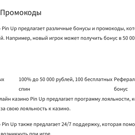
 Промокоды
 Pin Up предлагает различные бонусы и промокоды, кот
. Например, новый игрок может получить бонус в 50 000
ых
100% до 50 000 рублей, 100 бесплатных
Реферал
спин
бонус
нлайн казино Pin Up предлагает программу лояльности, 
за свою лояльность к казино.
 Pin Up также предлагает 24/7 поддержку, которая по
 возникнуть при игре.