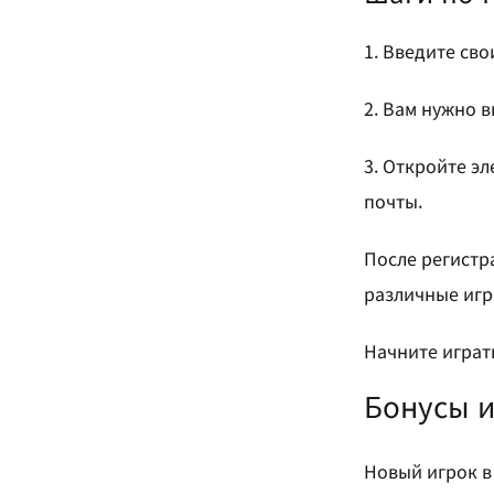
1. Введите св
2. Вам нужно 
3. Откройте э
почты.
После регистр
различные игры
Начните играть
Бонусы и
Новый игрок в 