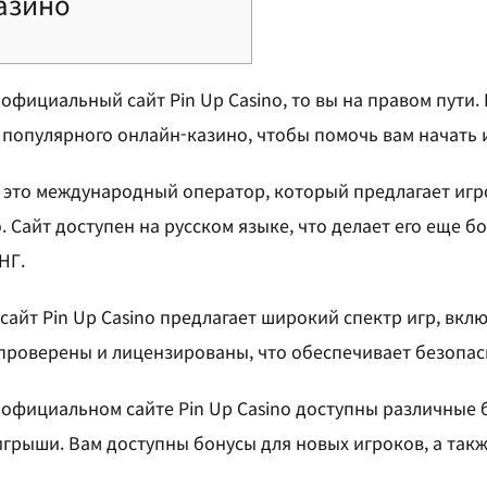
азино
 официальный сайт Pin Up Casino, то вы на правом пути
 популярного онлайн-казино, чтобы помочь вам начать и
 – это международный оператор, который предлагает игр
. Сайт доступен на русском языке, что делает его еще б
НГ.
йт Pin Up Casino предлагает широкий спектр игр, включ
 проверены и лицензированы, что обеспечивает безопасн
а официальном сайте Pin Up Casino доступны различные 
игрыши. Вам доступны бонусы для новых игроков, а так