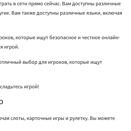
грать в сети прямо сейчас. Вам доступны различные
угие. Вам также доступны различные языки, включая
гроков, которые ищут безопасное и честное онлайн-
я игрой.
о отличный выбор для игроков, которые ищут
сладьтесь игрой!
p
ючая слоты, карточные игры и рулетку. Вы можете