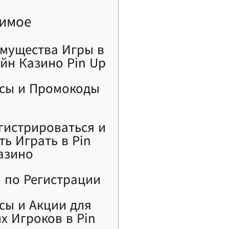
имое
мущества Игры в
йн Казино Pin Up
сы и Промокоды
гистрироваться и
ть Играть в Pin
азино
 по Регистрации
сы и Акции для
х Игроков в Pin