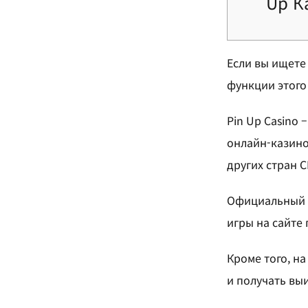
Up К
Если вы ищете
функции этого
Pin Up Casino
онлайн-казино
других стран С
Официальный са
игры на сайте
Кроме того, н
и получать вы