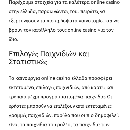
Παρέχουμε στοιχεία για τα καλύτερα online casino
στην ελλάδα, παρακινώντας τους πειράτες να
εξερευνήσουν τα πιο πρόσφατα καινοτομίες και να
βρουν τον κατάλληλο τους online casino για τον
ίδιο.
Επιλογές Παιχνιδιών και
Στατιστικές
Το καινουργια online casino ελλαδα προσφέρει
εκτεταμένες επιλογές παιχνιδιών, από καρτές και
τρόπαια μέχρι προγραμματισμένα παιχνίδια. Οι
χρήστες μπορούν να επιλέξουν από εκτεταμένες
γραμμές παιχνιδιών, παρόλο που οι πιο δημοφιλείς
είναι τα παιχνίδια του ρολέο, τα παιχνίδια των