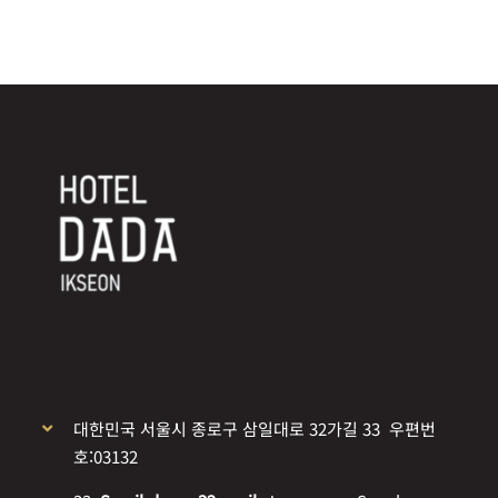
대한민국 서울시 종로구 삼일대로 32가길 33 우편번
호:03132