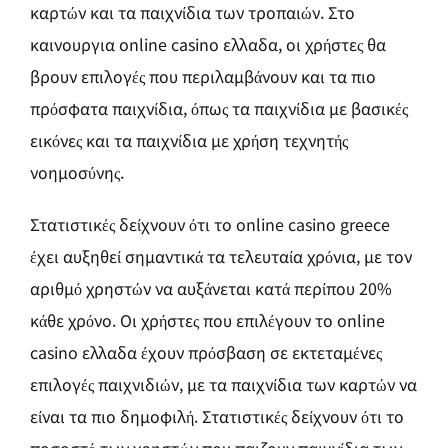
καρτών και τα παιχνίδια των τροπαιών. Στο
καινουργια online casino ελλαδα, οι χρήστες θα
βρουν επιλογές που περιλαμβάνουν και τα πιο
πρόσφατα παιχνίδια, όπως τα παιχνίδια με βασικές
εικόνες και τα παιχνίδια με χρήση τεχνητής
νοημοσύνης.
Στατιστικές δείχνουν ότι το online casino greece
έχει αυξηθεί σημαντικά τα τελευταία χρόνια, με τον
αριθμό χρηστών να αυξάνεται κατά περίπου 20%
κάθε χρόνο. Οι χρήστες που επιλέγουν το online
casino ελλαδα έχουν πρόσβαση σε εκτεταμένες
επιλογές παιχνιδιών, με τα παιχνίδια των καρτών να
είναι τα πιο δημοφιλή. Στατιστικές δείχνουν ότι το
ποσοστό των χρηστών που παιζουν παιχνίδια των