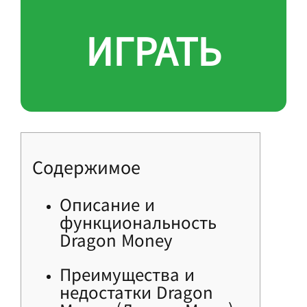
ИГРАТЬ
Содержимое
Описание и
функциональность
Dragon Money
Преимущества и
недостатки Dragon