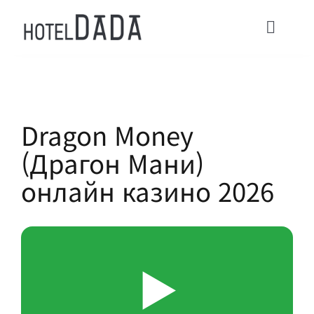
콘
텐
Toggl
츠
Navig
로
HOME
건
너
Dragon Money
ACOMMODATIONS
뛰
(Драгон Мани)
기
CONTACT
онлайн казино 2026
Check in / Check Out
Usage Guide
▶️