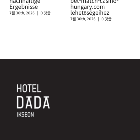
nachhaltige
bet-match-casino-
swi
Ergebnisse
hungary.com
sic
lehetőségeihez
Cas
7월 30th, 2026
|
0 댓글
7월 30th, 2026
|
0 댓글
7월 3