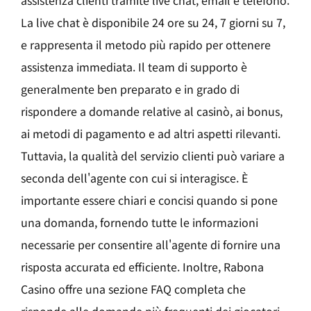
assistenza clienti tramite live chat, email e telefono.
La live chat è disponibile 24 ore su 24, 7 giorni su 7,
e rappresenta il metodo più rapido per ottenere
assistenza immediata. Il team di supporto è
generalmente ben preparato e in grado di
rispondere a domande relative al casinò, ai bonus,
ai metodi di pagamento e ad altri aspetti rilevanti.
Tuttavia, la qualità del servizio clienti può variare a
seconda dell'agente con cui si interagisce. È
importante essere chiari e concisi quando si pone
una domanda, fornendo tutte le informazioni
necessarie per consentire all'agente di fornire una
risposta accurata ed efficiente. Inoltre, Rabona
Casino offre una sezione FAQ completa che