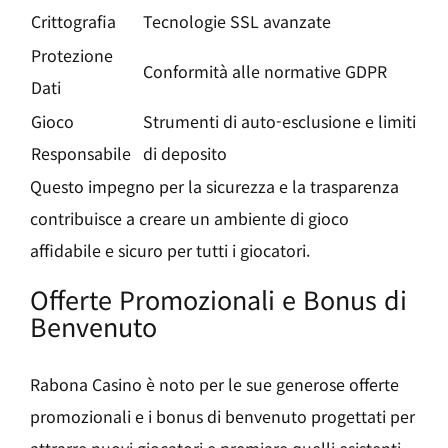
Crittografia
Tecnologie SSL avanzate
Protezione
Conformità alle normative GDPR
Dati
Gioco
Strumenti di auto-esclusione e limiti
Responsabile
di deposito
Questo impegno per la sicurezza e la trasparenza
contribuisce a creare un ambiente di gioco
affidabile e sicuro per tutti i giocatori.
Offerte Promozionali e Bonus di
Benvenuto
Rabona Casino è noto per le sue generose offerte
promozionali e i bonus di benvenuto progettati per
attrarre nuovi giocatori e premiare quelli esistenti.