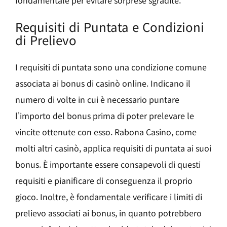
Requisiti di Puntata e Condizioni
di Prelievo
I requisiti di puntata sono una condizione comune
associata ai bonus di casinò online. Indicano il
numero di volte in cui è necessario puntare
l'importo del bonus prima di poter prelevare le
vincite ottenute con esso. Rabona Casino, come
molti altri casinò, applica requisiti di puntata ai suoi
bonus. È importante essere consapevoli di questi
requisiti e pianificare di conseguenza il proprio
gioco. Inoltre, è fondamentale verificare i limiti di
prelievo associati ai bonus, in quanto potrebbero