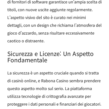
di fornitori di software garantisce un'ampia scelta di
titoli, con nuove uscite aggiunte regolarmente.
L'aspetto visivo del sito è curato nei minimi
dettagli, con un design che richiama l'atmosfera del
gioco d'azzardo, senza risultare eccessivamente
caotico o distraente.
Sicurezza e Licenze: Un Aspetto
Fondamentale
La sicurezza è un aspetto cruciale quando si tratta
di casinò online, e Rabona Casino sembra prendere
questo aspetto molto sul serio. La piattaforma
utilizza tecnologie di crittografia avanzate per
proteggere i dati personali e finanziari dei giocatori.