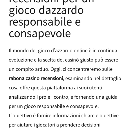
gioco dazzardo
responsabile e
consapevole
Il mondo del gioco d'azzardo online è in continua
evoluzione e la scelta del casinò giusto può essere
un compito arduo. Oggi, ci concentreremo sulle
rabona casino recensioni
, esaminando nel dettaglio
cosa offre questa piattaforma ai suoi utenti,
analizzando i pro e i contro, e fornendo una guida
per un gioco responsabile e consapevole.
L'obiettivo è fornire informazioni chiare e obiettive
per aiutare i giocatori a prendere decisioni