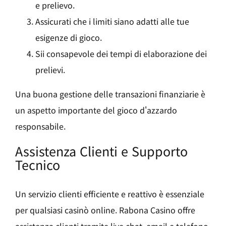
e prelievo.
Assicurati che i limiti siano adatti alle tue
esigenze di gioco.
Sii consapevole dei tempi di elaborazione dei
prelievi.
Una buona gestione delle transazioni finanziarie è
un aspetto importante del gioco d'azzardo
responsabile.
Assistenza Clienti e Supporto
Tecnico
Un servizio clienti efficiente e reattivo è essenziale
per qualsiasi casinò online. Rabona Casino offre