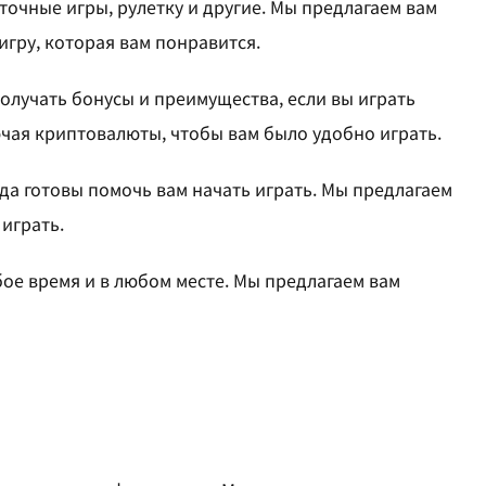
арточные игры, рулетку и другие. Мы предлагаем вам
гру, которая вам понравится.
получать бонусы и преимущества, если вы играть
чая криптовалюты, чтобы вам было удобно играть.
да готовы помочь вам начать играть. Мы предлагаем
играть.
юбое время и в любом месте. Мы предлагаем вам