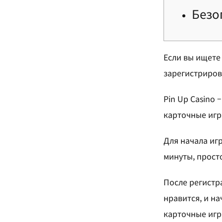
Безо
Если вы ищете 
зарегистрирова
Pin Up Casino
карточные игр
Для начала иг
минуты, прост
После регистр
нравится, и на
карточные игр