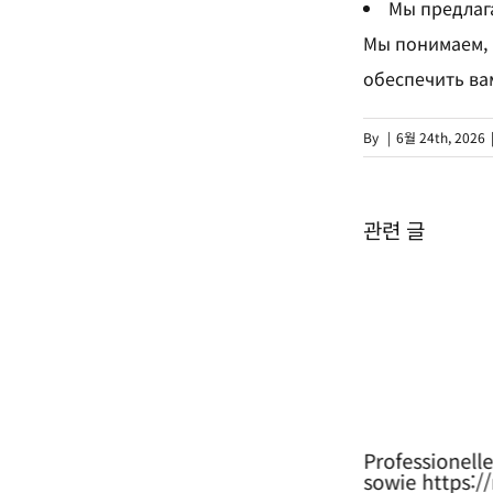
Мы предлаг
Мы понимаем, 
обеспечить ва
By
|
6월 24th, 2026
관련 글
Figyelmes összehasonlítás a kaszinó
Professionelle
játékok világában keresztül a bet-
sowie https:/