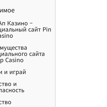
имое
Ап Казино –
иальный сайт Pin
asino
мущества
иального сайта
Up Casino
и и играй
ство и
пасность
ство