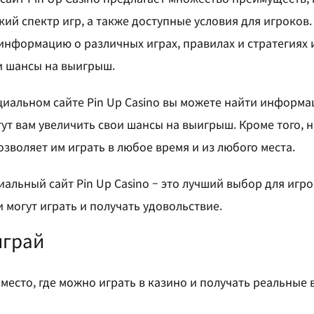
ий спектр игр, а также доступные условия для игроков.
информацию о различных играх, правилах и стратегиях 
и шансы на выигрыш.
циальном сайте Pin Up Casino вы можете найти информа
ут вам увеличить свои шансы на выигрыш. Кроме того, н
озволяет им играть в любое время и из любого места.
иальный сайт Pin Up Casino – это лучший выбор для игр
и могут играть и получать удовольствие.
играй
место, где можно играть в казино и получать реальные 