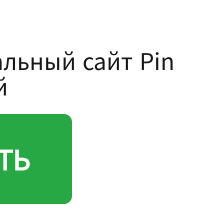
льный сайт Pin
й
АТЬ