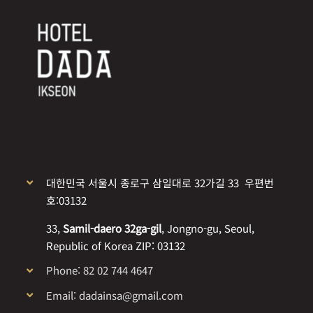
대한민국 서울시 종로구 삼일대로 32가길 33 우편번
호:03132
33,
Samil-daero 32ga-gil
, Jongno-gu, Seoul,
Republic of Korea ZIP: 03132
Phone: 82 02 744 4647
Email: dadainsa@gmail.com