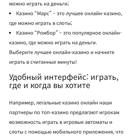
можно играть на деньги;
Казино “Марс” – это лучшее онлайн-казино,
где можно играть в слоты;
Казино “Ромбор” – это популярное онлайн-
казино, где можно играть на деньги.
Выберите лучшее онлайн-казино и начните
играть в считанные минуты!
Удобный интерфейс: играть,
где и когда вы хотите
Например,
легальные казино онлайн
наши
партнеры по топ-казино предлагают игрокам
возможность играть в игровые автоматы и
слоты с помощью мобильного приложения, что