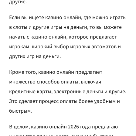
другие.
Если вы ищете казино онлайн, где можно играть
в слоты и другие игры на деньги, то вы можете
начать с казино онлайн, которое предлагает
игрокам широкий выбор игровых автоматов и
других игр на деньги.
Кроме того, казино онлайн предлагает
множество способов оплаты, включая
кредитные карты, электронные деньги и другие.
Это сделает процесс оплаты более удобным и
быстрым.
В целом, казино онлайн 2026 года предлагают