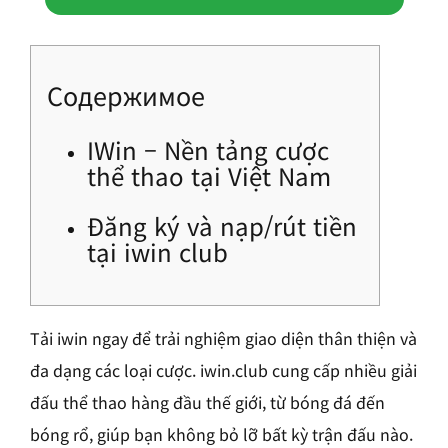
Содержимое
IWin – Nền tảng cược
thể thao tại Việt Nam
Đăng ký và nạp/rút tiền
tại iwin club
Tải iwin ngay để trải nghiệm giao diện thân thiện và
đa dạng các loại cược. iwin.club cung cấp nhiều giải
đấu thể thao hàng đầu thế giới, từ bóng đá đến
bóng rổ, giúp bạn không bỏ lỡ bất kỳ trận đấu nào.