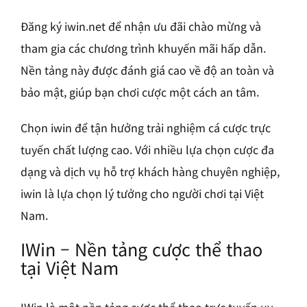
Đăng ký iwin.net để nhận ưu đãi chào mừng và
tham gia các chương trình khuyến mãi hấp dẫn.
Nền tảng này được đánh giá cao về độ an toàn và
bảo mật, giúp bạn chơi cược một cách an tâm.
Chọn iwin để tận hưởng trải nghiệm cá cược trực
tuyến chất lượng cao. Với nhiều lựa chọn cược đa
dạng và dịch vụ hỗ trợ khách hàng chuyên nghiệp,
iwin là lựa chọn lý tưởng cho người chơi tại Việt
Nam.
IWin – Nền tảng cược thể thao
tại Việt Nam
IWin là một nền tảng cược thể thao trực tuyến uy