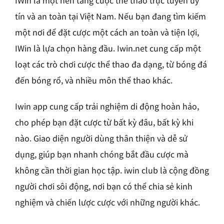
tín và an toàn tại Việt Nam. Nếu bạn đang tìm kiếm
một nơi để đặt cược một cách an toàn và tiện lợi,
IWin là lựa chọn hàng đầu. Iwin.net cung cấp một
loạt các trò chơi cược thể thao đa dạng, từ bóng đá
đến bóng rổ, và nhiều môn thể thao khác.
Iwin app cung cấp trải nghiệm di động hoàn hảo,
cho phép bạn đặt cược từ bất kỳ đâu, bất kỳ khi
nào. Giao diện người dùng thân thiện và dễ sử
dụng, giúp bạn nhanh chóng bắt đầu cược mà
không cần thời gian học tập.
iwin club
là cộng đồng
người chơi sôi động, nơi bạn có thể chia sẻ kinh
nghiệm và chiến lược cược với những người khác.