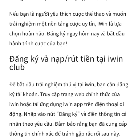
Nếu bạn là người yêu thích cược thể thao và muốn
trải nghiệm một nền tảng cược uy tín, IWin là lựa
chọn hoàn hảo. Đăng ký ngay hôm nay và bắt đầu
hành trình cược của bạn!
Đăng ký và nạp/rút tiền tại iwin
club
Để bắt đầu trải nghiệm thú vị tại iwin, bạn cần đăng
ký tài khoản. Truy cập trang web chính thức của
iwin hoặc tải ứng dụng iwin app trên điện thoại di
động. Nhấp vào nút “Đăng ký” và điền thông tin cá
nhân theo yêu cầu. Đảm bảo rằng bạn đã cung cấp
thông tin chính xác để tránh gặp rắc rối sau này.