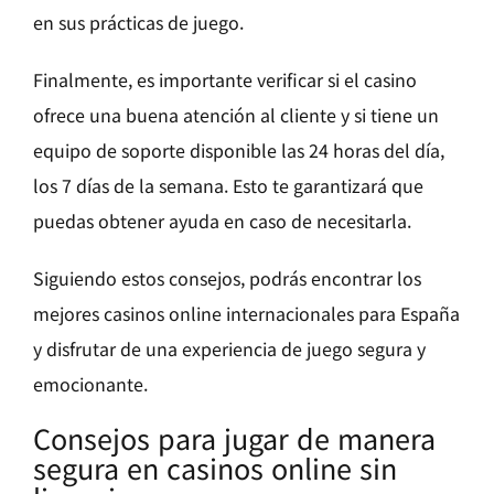
en sus prácticas de juego.
Finalmente, es importante verificar si el casino
ofrece una buena atención al cliente y si tiene un
equipo de soporte disponible las 24 horas del día,
los 7 días de la semana. Esto te garantizará que
puedas obtener ayuda en caso de necesitarla.
Siguiendo estos consejos, podrás encontrar los
mejores casinos online internacionales para España
y disfrutar de una experiencia de juego segura y
emocionante.
Consejos para jugar de manera
segura en casinos online sin