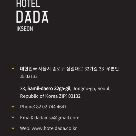
대한민국 서울시 종로구 삼일대로 32가길 33 우편번
호:03132
33,
Samil-daero 32ga-gil
, Jongno-gu, Seoul,
Republic of Korea ZIP: 03132
Phone: 82 02 744 4647
Email: dadainsa@gmail.com
Web: www.hoteldada.co.kr