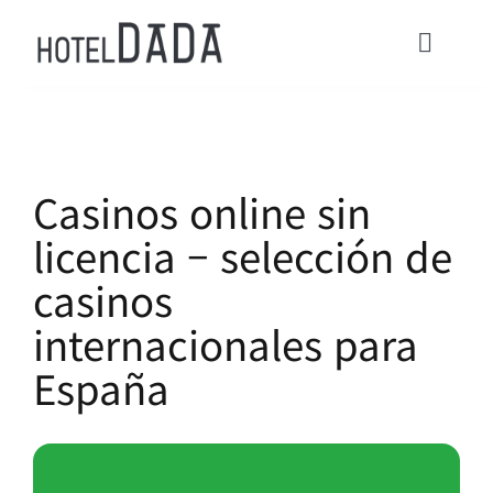
콘
텐
Toggl
츠
Navig
로
HOME
건
너
Casinos online sin
ACOMMODATIONS
뛰
licencia – selección de
기
CONTACT
casinos
internacionales para
Check in / Check Out
España
Usage Guide