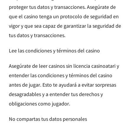
proteger tus datos y transacciones. Asegúrate de
que el casino tenga un protocolo de seguridad en
vigor y que sea capaz de garantizar la seguridad de
tus datos y transacciones.
Lee las condiciones y términos del casino
Asegúrate de leer
casinos sin licencia casinoatari
y
entender las condiciones y términos del casino
antes de jugar. Esto te ayudará a evitar sorpresas
desagradables y a entender tus derechos y
obligaciones como jugador.
No compartas tus datos personales