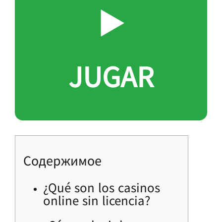
▶️
JUGAR
Содержимое
¿Qué son los casinos
online sin licencia?