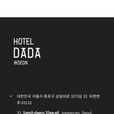
대한민국 서울시 종로구 삼일대로 32가길 33 우편번
호:03132
33,
Samil-daero 32ga-gil
, Jongno-gu, Seoul,