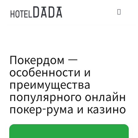
콘
텐
Toggl
츠
Navig
로
HOME
건
너
Покердом —
ACOMMODATIONS
뛰
особенности и
기
CONTACT
преимущества
популярного онлайн
Check in / Check Out
покер-рума и казино
Usage Guide