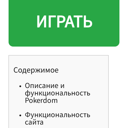
ИГРАТЬ
Содержимое
Описание и
функциональность
Pokerdom
Функциональность
сайта