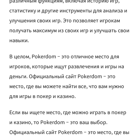
различным функциям, включая историю игр,
статистику и другие инструменты для анализа и
улучшения своих игр. Это позволяет игрокам
получать максимум из своих игр и улучшать свои
навыки.
В целом, Pokerdom – это отличное место для
игроков, которые ищут развлечения и игры на
деньги. Официальный сайт Pokerdom – это
место, где вы можете найти все, что вам нужно
для игры в покер и казино.
Если вы ищете место, где можно играть в покер
и казино, то Pokerdom – это ваш выбор.
Официальный сайт Pokerdom – это место, где вы