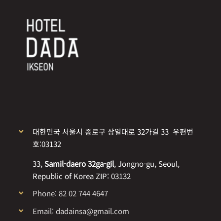
대한민국 서울시 종로구 삼일대로 32가길 33 우편번
호:03132
33,
Samil-daero 32ga-gil
, Jongno-gu, Seoul,
Republic of Korea ZIP: 03132
Phone: 82 02 744 4647
Email: dadainsa@gmail.com