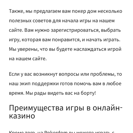
Также, мы предлагаем вам
покер дом
несколько
полезных советов для начала игры на нашем
сайте. Вам нужно зарегистрироваться, выбрать
игру, которая вам понравится, и начать играть.
Мы уверены, что вы будете наслаждаться игрой
на нашем сайте.
Если у вас возникнут вопросы или проблемы, то
наш экип поддержки готов помочь вам в любое
время. Мы рады видеть вас на борту!
Преимущества игры в онлайн-
казино
Кроме того, на Pokerdom вы можете играть с