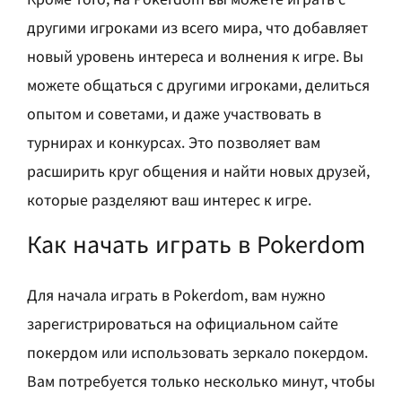
другими игроками из всего мира, что добавляет
новый уровень интереса и волнения к игре. Вы
можете общаться с другими игроками, делиться
опытом и советами, и даже участвовать в
турнирах и конкурсах. Это позволяет вам
расширить круг общения и найти новых друзей,
которые разделяют ваш интерес к игре.
Как начать играть в Pokerdom
Для начала играть в Pokerdom, вам нужно
зарегистрироваться на официальном сайте
покердом или использовать зеркало покердом.
Вам потребуется только несколько минут, чтобы