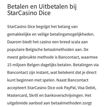
Betalen en Uitbetalen bij
StarCasino Dice
StarCasino Dice begrijpt het belang van
gemakkelijke en veilige betalingsmogelijkheden.
Daarom biedt het casino een breed scala aan
populaire Belgische betaalmethoden aan. De
meest gebruikte methode is Bancontact, waarmee
15 miljoen Belgen dagelijks betalen. Betalingen via
Bancontact zijn instant, wat betekent dat je direct
kunt beginnen met spelen. Naast Bancontact
accepteert StarCasino Dice ook PayPal, Visa Debit,
Mastercard, Skrill en bankoverschrijvingen. Het
uitgebreide aanbod aan betaalmethoden zorgt