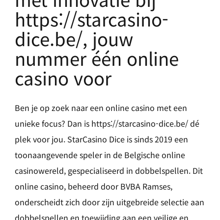
https://starcasino-
dice.be/, jouw
nummer één online
casino voor
Ben je op zoek naar een online casino met een
unieke focus? Dan is https://
starcasino-dice.be
/ dé
plek voor jou. StarCasino Dice is sinds 2019 een
toonaangevende speler in de Belgische online
casinowereld, gespecialiseerd in dobbelspellen. Dit
online casino, beheerd door BVBA Ramses,
onderscheidt zich door zijn uitgebreide selectie aan
dobbelspellen en toewijding aan een veilige en