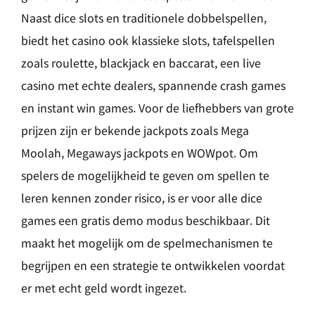
Naast dice slots en traditionele dobbelspellen,
biedt het casino ook klassieke slots, tafelspellen
zoals roulette, blackjack en baccarat, een live
casino met echte dealers, spannende crash games
en instant win games. Voor de liefhebbers van grote
prijzen zijn er bekende jackpots zoals Mega
Moolah, Megaways jackpots en WOWpot. Om
spelers de mogelijkheid te geven om spellen te
leren kennen zonder risico, is er voor alle dice
games een gratis demo modus beschikbaar. Dit
maakt het mogelijk om de spelmechanismen te
begrijpen en een strategie te ontwikkelen voordat
er met echt geld wordt ingezet.