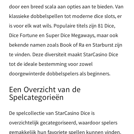
door een breed scala aan opties aan te bieden. Van
klassieke dobbelspellen tot moderne dice slots, er
is voor elk wat wils. Populaire titels zijn 81 Dice,
Dice Fortune en Super Dice Megaways, maar ook
bekende namen zoals Book of Ra en Starburst zijn
te vinden. Deze diversiteit maakt StarCasino Dice
tot de ideale bestemming voor zowel
doorgewinterde dobbelspelers als beginners.
Een Overzicht van de
Spelcategorieën
De spelcollectie van StarCasino Dice is
overzichtelijk gecategoriseerd, waardoor spelers
gemakkelijk hun favoriete spellen kunnen vinden.