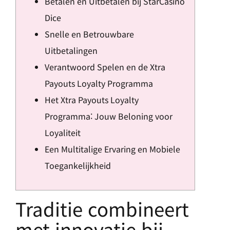
Betalen en Uitbetalen bij StarCasino
Dice
Snelle en Betrouwbare
Uitbetalingen
Verantwoord Spelen en de Xtra
Payouts Loyalty Programma
Het Xtra Payouts Loyalty
Programma: Jouw Beloning voor
Loyaliteit
Een Multitalige Ervaring en Mobiele
Toegankelijkheid
Traditie combineert
met innovatie bij