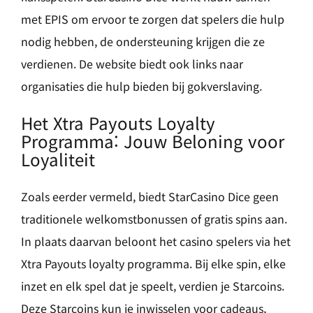
met EPIS om ervoor te zorgen dat spelers die hulp
nodig hebben, de ondersteuning krijgen die ze
verdienen. De website biedt ook links naar
organisaties die hulp bieden bij gokverslaving.
Het Xtra Payouts Loyalty
Programma: Jouw Beloning voor
Loyaliteit
Zoals eerder vermeld, biedt StarCasino Dice geen
traditionele welkomstbonussen of gratis spins aan.
In plaats daarvan beloont het casino spelers via het
Xtra Payouts loyalty programma. Bij elke spin, elke
inzet en elk spel dat je speelt, verdien je Starcoins.
Deze Starcoins kun je inwisselen voor cadeaus,