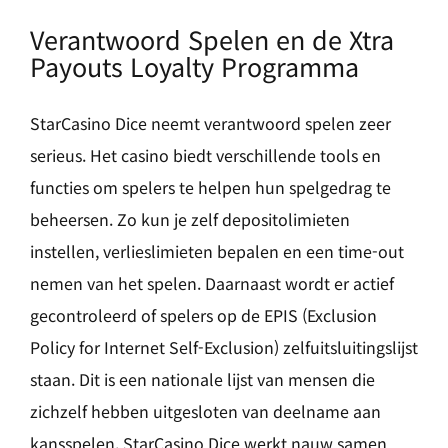
Verantwoord Spelen en de Xtra
Payouts Loyalty Programma
StarCasino Dice neemt verantwoord spelen zeer
serieus. Het casino biedt verschillende tools en
functies om spelers te helpen hun spelgedrag te
beheersen. Zo kun je zelf depositolimieten
instellen, verlieslimieten bepalen en een time-out
nemen van het spelen. Daarnaast wordt er actief
gecontroleerd of spelers op de EPIS (Exclusion
Policy for Internet Self-Exclusion) zelfuitsluitingslijst
staan. Dit is een nationale lijst van mensen die
zichzelf hebben uitgesloten van deelname aan
kansspelen. StarCasino Dice werkt nauw samen