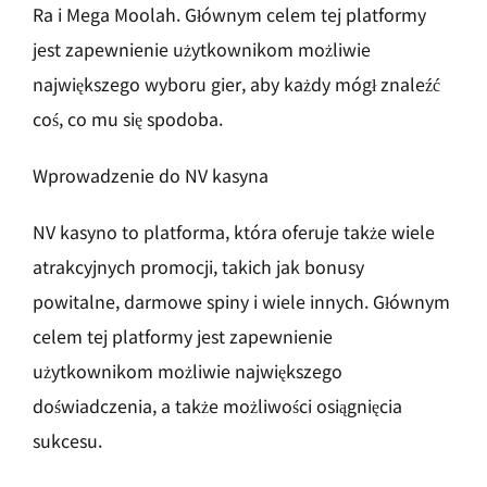
Ra i Mega Moolah. Głównym celem tej platformy
jest zapewnienie użytkownikom możliwie
największego wyboru gier, aby każdy mógł znaleźć
coś, co mu się spodoba.
Wprowadzenie do NV kasyna
NV kasyno to platforma, która oferuje także wiele
atrakcyjnych promocji, takich jak bonusy
powitalne, darmowe spiny i wiele innych. Głównym
celem tej platformy jest zapewnienie
użytkownikom możliwie największego
doświadczenia, a także możliwości osiągnięcia
sukcesu.