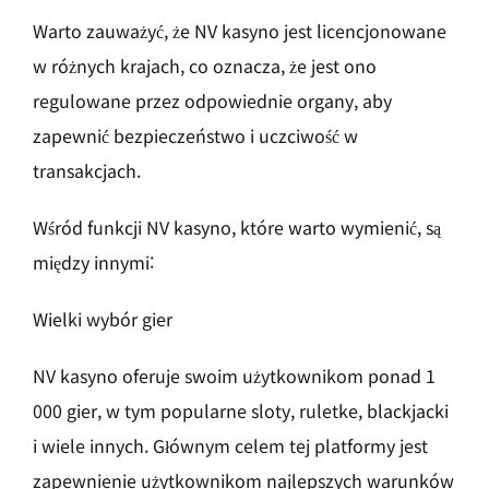
Warto zauważyć, że NV kasyno jest licencjonowane
w różnych krajach, co oznacza, że jest ono
regulowane przez odpowiednie organy, aby
zapewnić bezpieczeństwo i uczciwość w
transakcjach.
Wśród funkcji NV kasyno, które warto wymienić, są
między innymi:
Wielki wybór gier
NV kasyno oferuje swoim użytkownikom ponad 1
000 gier, w tym popularne sloty, ruletke, blackjacki
i wiele innych. Głównym celem tej platformy jest
zapewnienie użytkownikom najlepszych warunków