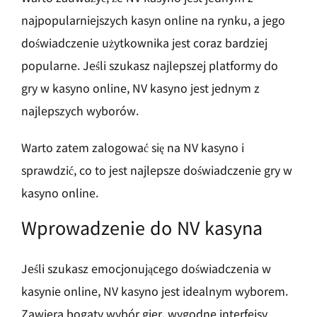
najpopularniejszych kasyn online na rynku, a jego
doświadczenie użytkownika jest coraz bardziej
popularne. Jeśli szukasz najlepszej platformy do
gry w kasyno online, NV kasyno jest jednym z
najlepszych wyborów.
Warto zatem zalogować się na NV kasyno i
sprawdzić, co to jest najlepsze doświadczenie gry w
kasyno online.
Wprowadzenie do NV kasyna
Jeśli szukasz emocjonującego doświadczenia w
kasynie online, NV kasyno jest idealnym wyborem.
Zawiera bogaty wybór gier, wygodne interfejsy