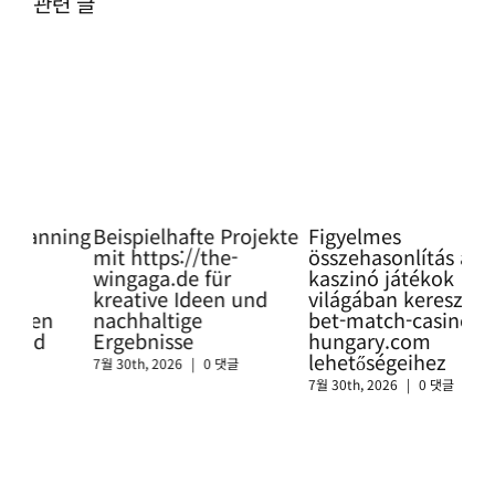
관련 글
ning
Beispielhafte Projekte
Figyelmes
Pro
mit https://the-
összehasonlítás a
Glü
wingaga.de für
kaszinó játékok
so
kreative Ideen und
világában keresztül a
htt
nachhaltige
bet-match-casino-
swi
Ergebnisse
hungary.com
sic
lehetőségeihez
Cas
7월 30th, 2026
|
0 댓글
7월 30th, 2026
|
0 댓글
7월 3