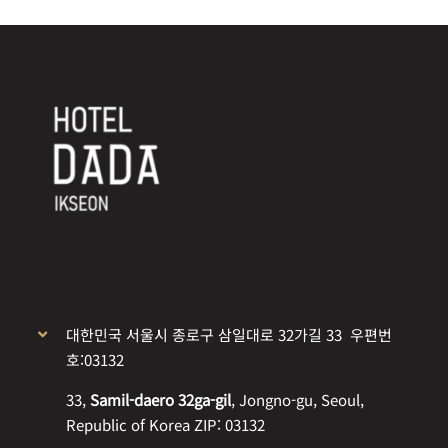
대한민국 서울시 종로구 삼일대로 32가길 33 우편번
호:03132
33,
Samil-daero 32ga-gil
, Jongno-gu, Seoul,
Republic of Korea ZIP: 03132