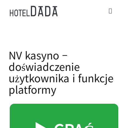
콘
텐
Toggl
츠
Navig
로
HOME
건
너
NV kasyno –
ACOMMODATIONS
뛰
doświadczenie
기
CONTACT
użytkownika i funkcje
platformy
Check in / Check Out
Usage Guide