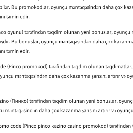
ə bilər. Bu promokodlar, oyunçu məntəqəsindən daha çox kaz
nı təmin edir.
co oyunu) tərəfindən təqdim olunan yeni bonuslar, oyunçu 
şdır. Bu bonuslar, oyunçu məntəqəsindən daha çox kazanma 
nı təmin edir.
e (Pinco promokod) tərəfindən təqdim olunan təqdimatlar, o
unçu məntəqəsindən daha çox kazanma şansını artırır və oy
zino (Пинко) tərəfindən təqdim olunan yeni bonuslar, oyunçu
u məntəqəsindən daha çox kazanma şansını artırır və oyunçu
romo code (Pinco
pinco kazino
casino promokod) tərəfindən