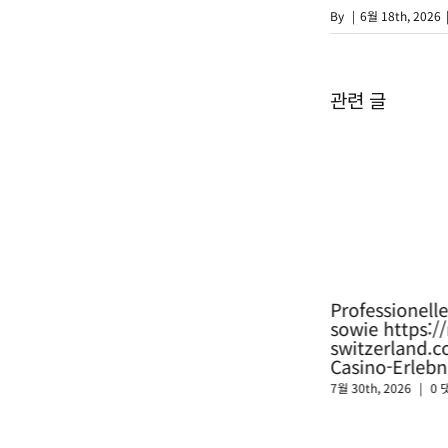
By
|
6월 18th, 2026
관련 글
Professionelle Glücksspielstrategien
Avantajul clar
sowie https://ninecasinos-
romania.com
switzerland.com für sicheres Online-
inovatoare pen
Casino-Erlebnis
7월 30th, 2026
|
0 
7월 30th, 2026
|
0 댓글