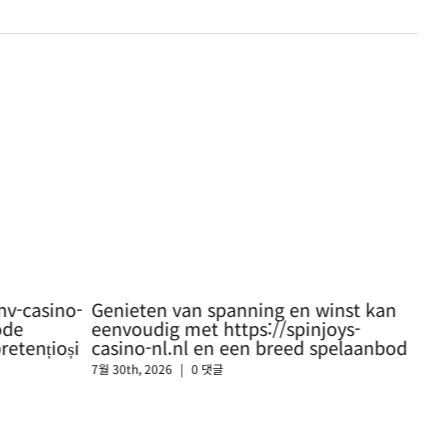
inst kan
Beispielhafte Projekte mit https://the-
oys-
wingaga.de für kreative Ideen und
pelaanbod
nachhaltige Ergebnisse
7월 30th, 2026
|
0 댓글