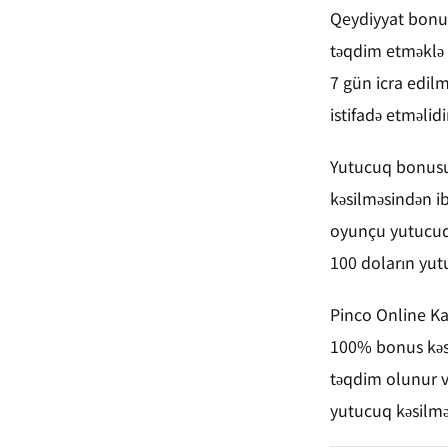
Qeydiyyat bonu
təqdim etməklə 
7 gün icra edil
istifadə etməlidi
Yutucuq bonusu,
kəsilməsindən i
oyunçu yutucuq 
100 doların yutu
Pinco Online Ka
100% bonus kəsi
təqdim olunur v
yutucuq kəsilməs