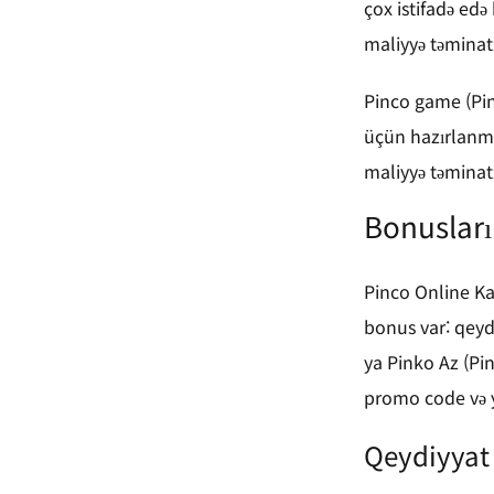
çox istifadə ed
maliyyə təminatı
Pinco game (Pin
üçün hazırlanmı
maliyyə təminatı
Bonusları
Pinco Online Ka
bonus var: qeyd
ya Pinko Az (Pi
promo code və y
Qeydiyyat 