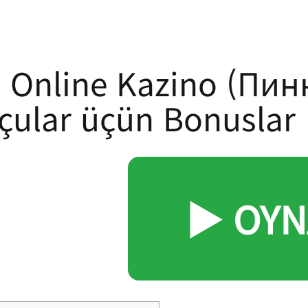
 Online Kazino (Пинк
çular üçün Bonuslar
▶️ OY