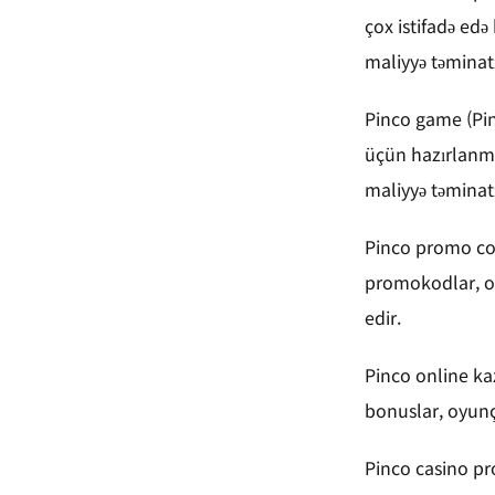
çox istifadə ed
maliyyə təminatı
Pinco game (Pin
üçün hazırlanmı
maliyyə təminatı
Pinco promo cod
promokodlar, oy
edir.
Pinco online ka
bonuslar, oyunç
Pinco casino p