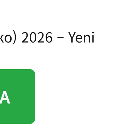
о) 2026 – Yeni
NA