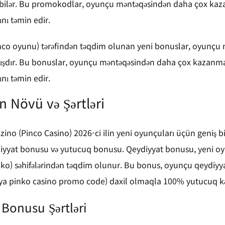
ə bilər. Bu promokodlar, oyunçu məntəqəsindən daha çox kaz
nı təmin edir.
co oyunu) tərəfindən təqdim olunan yeni bonuslar, oyunçu 
şdır. Bu bonuslar, oyunçu məntəqəsindən daha çox kazanma 
nı təmin edir.
n Növü və Şərtləri
zino (Pinco Casino) 2026-ci ilin yeni oyunçuları üçün geniş b
iyyat bonusu və yutucuq bonusu. Qeydiyyat bonusu, yeni oyu
nko) səhifələrindən təqdim olunur. Bu bonus, oyunçu qeydiyy
a pinko casino promo code) daxil olmaqla 100% yutucuq kəs
Bonusu Şərtləri