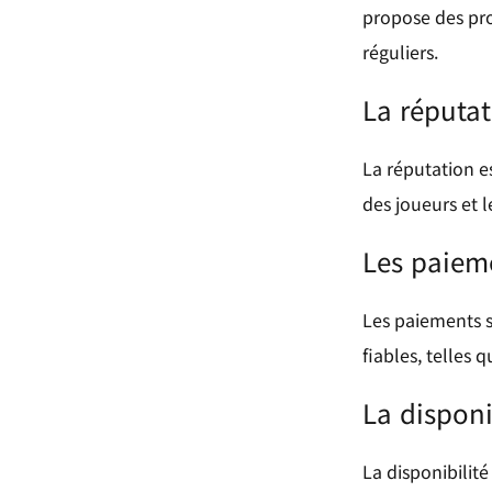
propose des pro
réguliers.
La réputa
La réputation es
des joueurs et l
Les paiem
Les paiements s
fiables, telles 
La disponi
La disponibilité