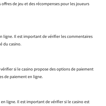
 offres de jeu et des récompenses pour les joueurs
n ligne. Il est important de vérifier les commentaires
té du casino.
 vérifier si le casino propose des options de paiement
ces de paiement en ligne.
en ligne. Il est important de vérifier si le casino est