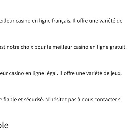
lleur casino en ligne français. Il offre une variété de
st notre choix pour le meilleur casino en ligne gratuit.
ur casino en ligne légal. Il offre une variété de jeux,
 fiable et sécurisé. N’hésitez pas à nous contacter si
ble