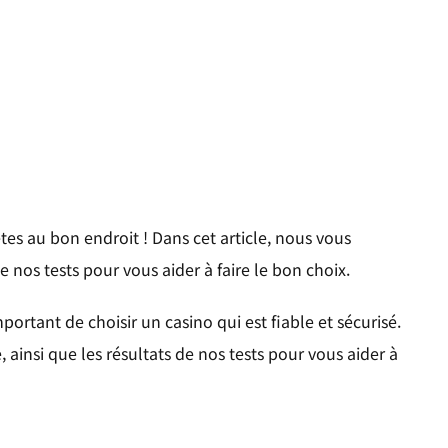
tes au bon endroit ! Dans cet article, nous vous
e nos tests pour vous aider à faire le bon choix.
portant de choisir un casino qui est fiable et sécurisé.
, ainsi que les résultats de nos tests pour vous aider à