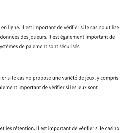
en ligne. Il est important de vérifier si le casino utilise
s données des joueurs. Il est également important de
 systèmes de paiement sont sécurisés.
fier si le casino propose une variété de jeux, y compris
alement important de vérifier si les jeux sont
es rétention. Il est important de vérifier si le casino