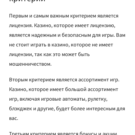
Первым и самым важным критерием является
лицензия. Казино, которое имеет лицензию,
является надежным и безопасным для игры. Вам
не стоит играть в казино, которое не имеет
лицензии, так как это может быть
мошенничеством.
Вторым критерием является ассортимент игр.
Казино, которое имеет большой ассортимент
игр, включая игровые автоматы, рулетку,
блэкджек и другие, будет более интересным для
вас.
Третьим критерием является бонусы и акции.