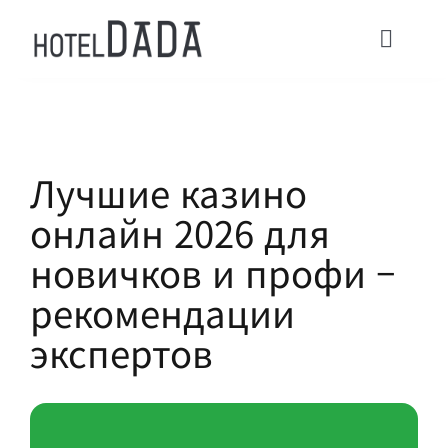
콘
텐
Toggl
츠
Navig
로
HOME
건
너
Лучшие казино
ACOMMODATIONS
뛰
онлайн 2026 для
기
CONTACT
новичков и профи –
рекомендации
Check in / Check Out
экспертов
Usage Guide