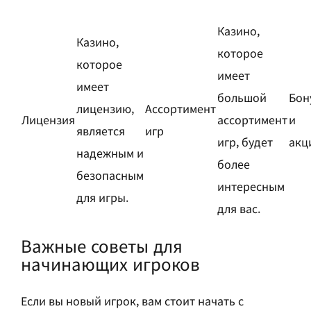
Казино,
Казино,
которое
которое
имеет
имеет
большой
Бон
лицензию,
Ассортимент
Лицензия
ассортимент
и
является
игр
игр, будет
акц
надежным и
более
безопасным
интересным
для игры.
для вас.
Важные советы для
начинающих игроков
Если вы новый игрок, вам стоит начать с