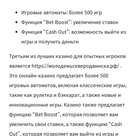
Игровые автоматы: более 500 игр
Функция “Bet Boost”: увеличение ставок
Функция “Cash Out”: возможность выйти из
игры и получить деньги
Третьим из лучших казино для опытных игроков
является https://молодежьсеверодвинска.рф/ .
Это онлайн-казино предлагает более 500
игровых автоматов, включая классические игры,
такие как рулетка и бэккарат, а также новые и
инновационные игры. Казино также предлагает
функцию “Bet Boost”, которая позволяет вам
увеличить свои ставки, а также функцию “Cash
Out”, которая позволяет вам выйти из игры и