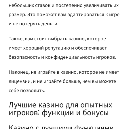
небольших ставок и постепенно увеличивать их
размер. Это поможет вам адаптироваться к игре
и не потерять деньги.
Также, вам стоит выбрать казино, которое
имеет хороший репутацию и обеспечивает
безопасность и конфиденциальность игроков.
Наконец, не играйте в казино, которое не имеет
лицензии, и не играйте больше, чем вы можете
себе позволить.
Лучшие казино для опытных
игроков: функции и бонусы
Казино с лучшими функциями