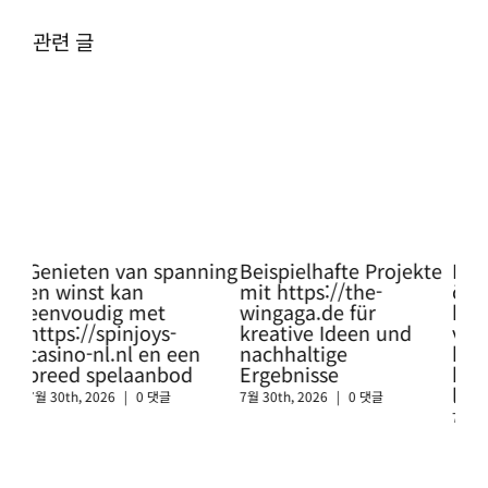
관련 글
ning
Beispielhafte Projekte
Figyelmes
Pro
mit https://the-
összehasonlítás a
Glü
wingaga.de für
kaszinó játékok
so
kreative Ideen und
világában keresztül a
htt
nachhaltige
bet-match-casino-
swi
Ergebnisse
hungary.com
sic
lehetőségeihez
Cas
7월 30th, 2026
|
0 댓글
7월 30th, 2026
|
0 댓글
7월 3