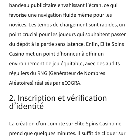
bandeau publicitaire envahissant l’écran, ce qui
favorise une navigation fluide même pour les
novices. Les temps de chargement sont rapides, un
point crucial pour les joueurs qui souhaitent passer
du dépôt à la partie sans latence. Enfin, Elite Spins
Casino met un point d’honneur à offrir un
environnement de jeu équitable, avec des audits
réguliers du RNG (Générateur de Nombres
Aléatoires) réalisés par eCOGRA.
2. Inscription et vérification
d’identité
La création d’un compte sur Elite Spins Casino ne
prend que quelques minutes. Il suffit de cliquer sur