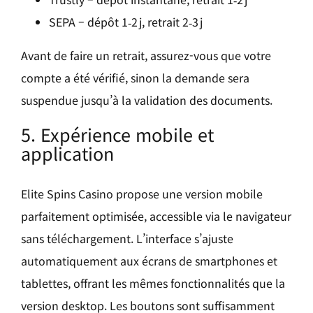
SEPA – dépôt 1‑2 j, retrait 2‑3 j
Avant de faire un retrait, assurez-vous que votre
compte a été vérifié, sinon la demande sera
suspendue jusqu’à la validation des documents.
5. Expérience mobile et
application
Elite Spins Casino propose une version mobile
parfaitement optimisée, accessible via le navigateur
sans téléchargement. L’interface s’ajuste
automatiquement aux écrans de smartphones et
tablettes, offrant les mêmes fonctionnalités que la
version desktop. Les boutons sont suffisamment