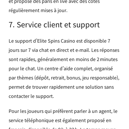
et propose des paris en live avec des cotes
régulièrement mises à jour.
7. Service client et support
Le support d’Elite Spins Casino est disponible 7
jours sur 7 via chat en direct et e‑mail. Les réponses
sont rapides, généralement en moins de 2 minutes
pour le chat. Un centre d’aide complet, organisé
par thèmes (dépôt, retrait, bonus, jeu responsable),
permet de trouver rapidement une solution sans
contacter le support.
Pour les joueurs qui préfèrent parler à un agent, le
service téléphonique est également proposé en