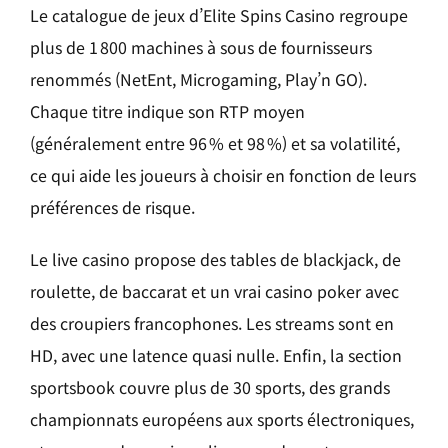
Le catalogue de jeux d’Elite Spins Casino regroupe
plus de 1 800 machines à sous de fournisseurs
renommés (NetEnt, Microgaming, Play’n GO).
Chaque titre indique son RTP moyen
(généralement entre 96 % et 98 %) et sa volatilité,
ce qui aide les joueurs à choisir en fonction de leurs
préférences de risque.
Le live casino propose des tables de blackjack, de
roulette, de baccarat et un vrai casino poker avec
des croupiers francophones. Les streams sont en
HD, avec une latence quasi nulle. Enfin, la section
sportsbook couvre plus de 30 sports, des grands
championnats européens aux sports électroniques,