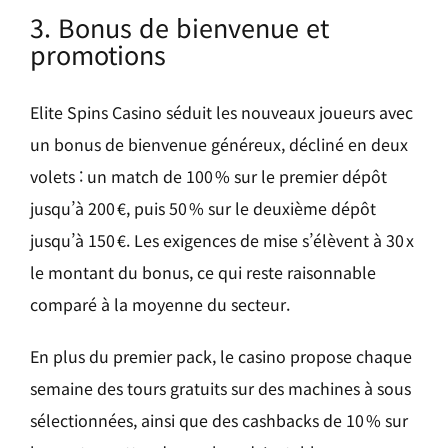
3. Bonus de bienvenue et
promotions
Elite Spins Casino séduit les nouveaux joueurs avec
un bonus de bienvenue généreux, décliné en deux
volets : un match de 100 % sur le premier dépôt
jusqu’à 200 €, puis 50 % sur le deuxième dépôt
jusqu’à 150 €. Les exigences de mise s’élèvent à 30 x
le montant du bonus, ce qui reste raisonnable
comparé à la moyenne du secteur.
En plus du premier pack, le casino propose chaque
semaine des tours gratuits sur des machines à sous
sélectionnées, ainsi que des cashbacks de 10 % sur