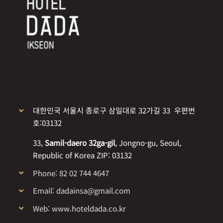
대한민국 서울시 종로구 삼일대로 32가길 33 우편번
호:03132
33,
Samil-daero 32ga-gil
, Jongno-gu, Seoul,
Republic of Korea ZIP: 03132
Phone: 82 02 744 4647
Email: dadainsa@gmail.com
Web: www.hoteldada.co.kr