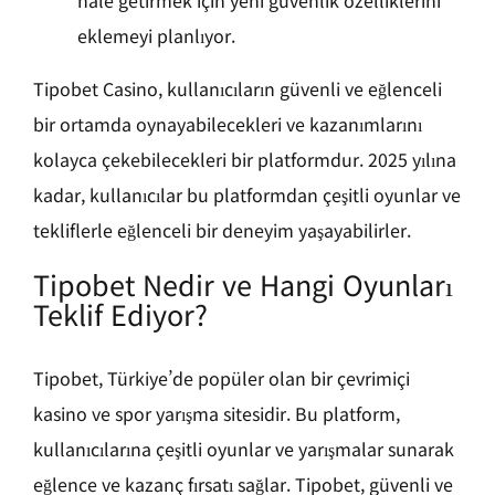
hale getirmek için yeni güvenlik özelliklerini
eklemeyi planlıyor.
Tipobet Casino, kullanıcıların güvenli ve eğlenceli
bir ortamda oynayabilecekleri ve kazanımlarını
kolayca çekebilecekleri bir platformdur. 2025 yılına
kadar, kullanıcılar bu platformdan çeşitli oyunlar ve
tekliflerle eğlenceli bir deneyim yaşayabilirler.
Tipobet Nedir ve Hangi Oyunları
Teklif Ediyor?
Tipobet, Türkiye’de popüler olan bir çevrimiçi
kasino ve spor yarışma sitesidir. Bu platform,
kullanıcılarına çeşitli oyunlar ve yarışmalar sunarak
eğlence ve kazanç fırsatı sağlar. Tipobet, güvenli ve