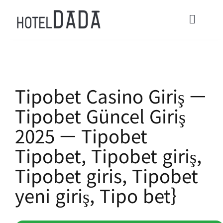
콘
텐
Toggl
츠
Navig
로
HOME
건
너
Tipobet Casino Giriş —
ACOMMODATIONS
뛰
Tipobet Güncel Giriş
기
CONTACT
2025 — Tipobet
Tipobet, Tipobet giriş,
Check in / Check Out
Tipobet giris, Tipobet
yeni giriş, Tipo bet}
Usage Guide