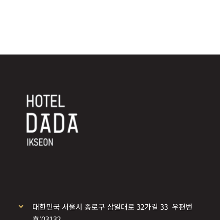
7월 30th, 2026
|
0 댓글
7월 
대한민국 서울시 종로구 삼일대로 32가길 33 우편번