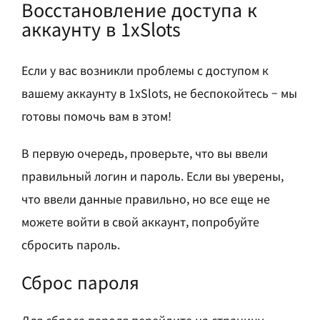
Восстановление доступа к
аккаунту в 1xSlots
Если у вас возникли проблемы с доступом к
вашему аккаунту в 1xSlots, не беспокойтесь – мы
готовы помочь вам в этом!
В первую очередь, проверьте, что вы ввели
правильный логин и пароль. Если вы уверены,
что ввели данные правильно, но все еще не
можете войти в свой аккаунт, попробуйте
сбросить пароль.
Сброс пароля
Для сброса пароля перейдите на страницу