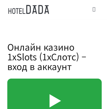
콘
텐
Toggl
츠
Navig
로
HOME
건
너
Онлайн казино
ACOMMODATIONS
뛰
1xSlots (1хСлотс) –
기
CONTACT
вход в аккаунт
Check in / Check Out
Usage Guide
▶️