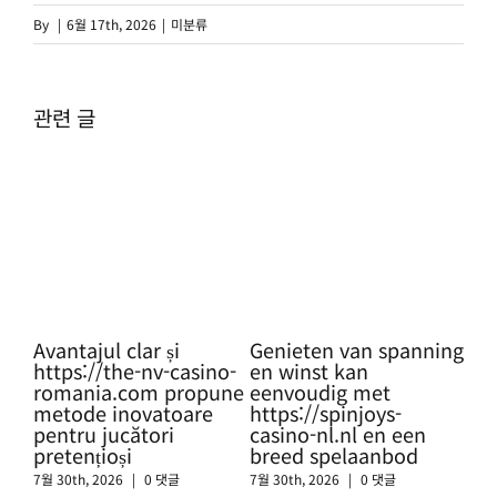
By
|
6월 17th, 2026
|
미분류
관련 글
ning
Beispielhafte Projekte
Figyelmes
Pr
mit https://the-
összehasonlítás a
Gl
wingaga.de für
kaszinó játékok
so
kreative Ideen und
világában keresztül a
ht
nachhaltige
bet-match-casino-
sw
Ergebnisse
hungary.com
si
lehetőségeihez
Ca
7월 30th, 2026
|
0 댓글