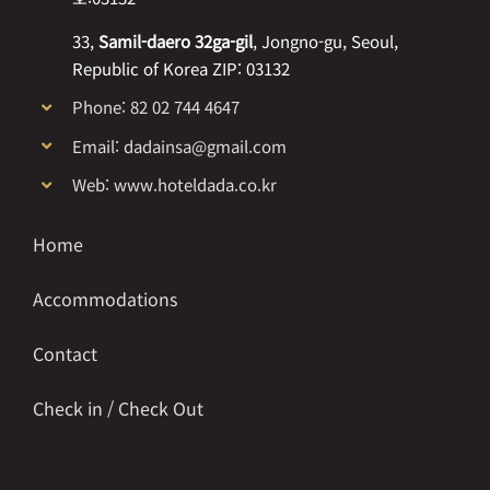
호:03132
33,
Samil-daero 32ga-gil
, Jongno-gu, Seoul,
Republic of Korea ZIP: 03132
Phone: 82 02 744 4647
Email: dadainsa@gmail.com
Web: www.hoteldada.co.kr
Home
Accommodations
Contact
Check in / Check Out